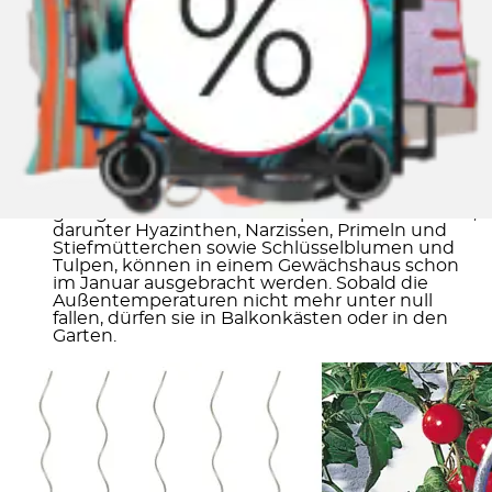
Gewächshäusern besonders empfohlen, sei es, weil
sie dafür gezüchtet sind, oder weil du auf diese Weise
den Frühling früher einläuten kannst:
Welche Tomatensorten
sind für Gewächshäuser
geeignet? Geraten wird zu sogenannten
Stabtomaten mit ihren hoch aufwachsenden
Trieben. An Pflanzenstützen gedeihen sie bis
unters Dach des Gewächshauses.
Welche Frühblüher
werden in Gewächshäusern
gezogen? Die ersten Blütenpflanzen des Jahres,
darunter Hyazinthen, Narzissen, Primeln und
Stiefmütterchen sowie Schlüsselblumen und
Tulpen, können in einem Gewächshaus schon
im Januar ausgebracht werden. Sobald die
Außentemperaturen nicht mehr unter null
fallen, dürfen sie in Balkonkästen oder in den
Garten.