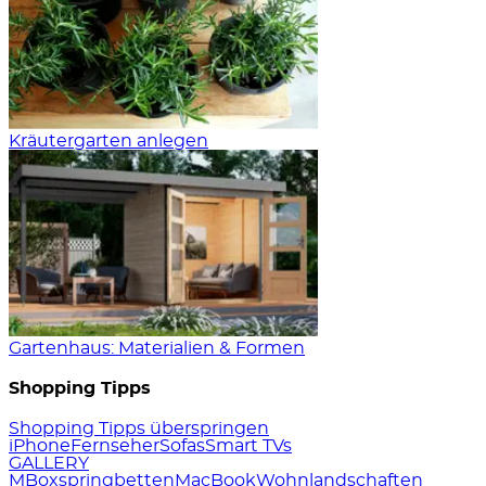
Kräutergarten anlegen
Gartenhaus: Materialien & Formen
Shopping Tipps
Shopping Tipps überspringen
iPhone
Fernseher
Sofas
Smart TVs
GALLERY
M
Boxspringbetten
MacBook
Wohnlandschaften