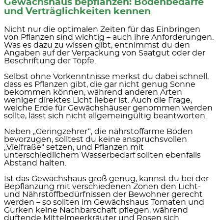
Gewächshaus bepflanzen: Bodenbedarfe
und Verträglichkeiten kennen
Nicht nur die optimalen Zeiten für das Einbringen
von Pflanzen sind wichtig – auch ihre Anforderungen.
Was es dazu zu wissen gibt, entnimmst du den
Angaben auf der
Verpackung von Saatgut oder der
Beschriftung der Töpfe.
Selbst ohne Vorkenntnisse merkst du dabei schnell,
dass es Pflanzen gibt, die gar nicht genug Sonne
bekommen können, während anderen Arten
weniger direktes Licht lieber ist. Auch die Frage,
welche Erde für Gewächshäuser genommen werden
sollte, lässt sich
nicht allgemeingültig
beantworten.
Neben „Geringzehrer“, die nährstoffarme Böden
bevorzugen, solltest du keine anspruchsvollen
„Vielfraße“ setzen, und Pflanzen mit
unterschiedlichem Wasserbedarf sollten ebenfalls
Abstand halten.
Ist das Gewächshaus groß genug, kannst du bei der
Bepflanzung mit
verschiedenen Zonen
den Licht-
und Nährstoffbedürfnissen der Bewohner gerecht
werden – so sollten im Gewächshaus
Tomaten und
Gurken keine Nachbarschaft
pflegen, während
duftende Mittelmeerkräuter und Rosen sich