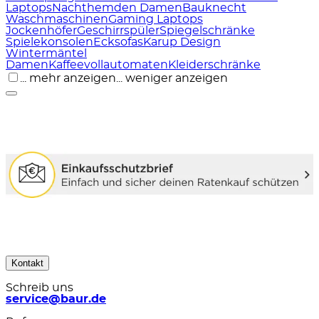
Laptops
Nachthemden Damen
Bauknecht
Waschmaschinen
Gaming Laptops
Jockenhöfer
Geschirrspüler
Spiegelschränke
Spielekonsolen
Ecksofas
Karup Design
Wintermäntel
Damen
Kaffeevollautomaten
Kleiderschränke
... mehr anzeigen
... weniger anzeigen
Kontakt
Schreib uns
service@baur.de