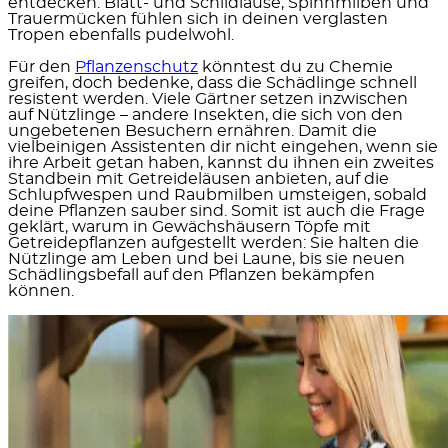
entdecken.
Blatt- und Schildläuse, Spinnmilben und
Trauermücken
fühlen sich in deinen verglasten
Tropen ebenfalls pudelwohl.
Für den
Pflanzenschutz
könntest du zu Chemie
greifen, doch bedenke, dass die Schädlinge schnell
resistent werden. Viele Gärtner setzen inzwischen
auf
Nützlinge
– andere Insekten, die sich von den
ungebetenen Besuchern ernähren. Damit die
vielbeinigen Assistenten dir nicht eingehen, wenn sie
ihre Arbeit getan haben, kannst du ihnen
ein zweites
Standbein mit Getreideläusen
anbieten, auf die
Schlupfwespen und Raubmilben umsteigen, sobald
deine Pflanzen sauber sind. Somit ist auch die Frage
geklärt, warum in Gewächshäusern Töpfe mit
Getreidepflanzen aufgestellt werden: Sie halten die
Nützlinge am Leben und bei Laune, bis sie neuen
Schädlingsbefall auf den Pflanzen bekämpfen
können.