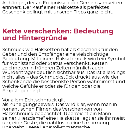
Anhänger, der an Ereignisse oder Gemeinsamkeiten
erinnert. Der Kauf einer Halskette als perfektes
Geschenk gelingt mit unseren Tipps ganz leicht.
Kette verschenken: Bedeutung
und Hintergründe
Schmuck wie Halsketten hat als Geschenk für den
Geber und den Empfänger
eine vielschichtige
Bedeutung.
Mit einem Halsschmuck wird ein Symbol
für
Wohlstand oder Status
verschenkt, Ketten
zeichneten in früheren Zeiten nämlich auch
Würdenträger deutlich sichtbar aus. Das ist allerdings
nicht alles – das Schmuckstück drückt aus, wie der
Schenkende die beschenkte Person wahrnimmt und
welche
Gefühle
er oder sie für den oder die
Empfänger hegt.
Vor allem Echtschmuck gilt
als
Zuneigungsbeweis.
Das wird klar, wenn man in
romantischen Filmen das Verschenken von
Halsschmuck beobachtet. Überreicht ein Mann
seiner „Herzdame“ eine Halskette, legt er sie ihr meist
um, eine Geste, die nahtlos in eine Umarmung
übergeht. Diese
liebevoll-romantische