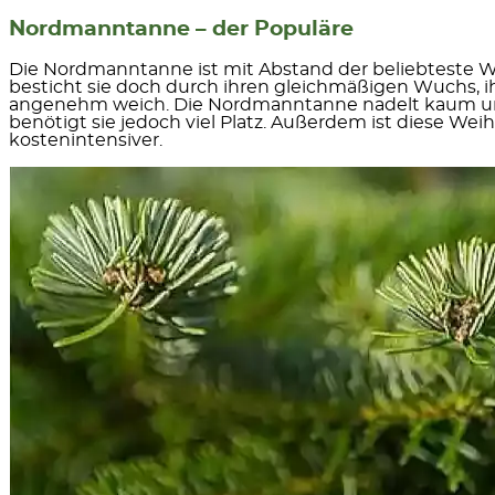
Nordmanntanne – der Populäre
Die Nordmanntanne ist mit Abstand der beliebteste 
besticht sie doch durch ihren
gleichmäßigen Wuchs, ih
angenehm weich. Die Nordmanntanne nadelt kaum un
benötigt sie jedoch viel Platz. Außerdem ist diese W
kostenintensiver.