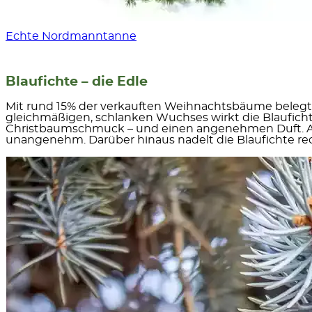
Echte Nordmanntanne
Blaufichte – die Edle
Mit rund 15% der verkauften Weihnachtsbäume belegt d
gleichmäßigen, s
chlanken Wuchses
wirkt die Blaufic
Christbaumschmuck – und einen angenehmen Duft. Au
unangenehm. Darüber hinaus nadelt die Blaufichte rec