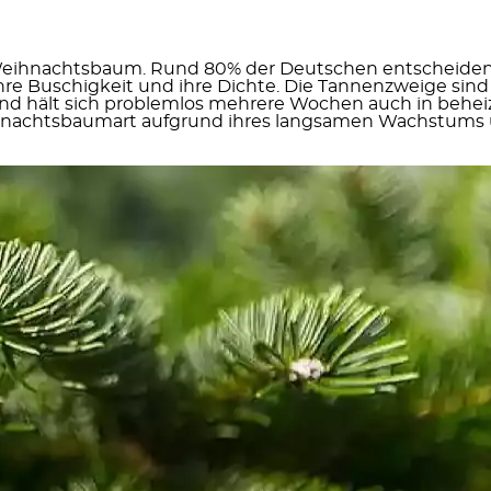
Weihnachtsbaum. Rund 80% der Deutschen entscheiden s
re Buschigkeit und ihre Dichte.
Die Tannenzweige sind k
d hält sich problemlos mehrere Wochen auch in behe
eihnachtsbaumart aufgrund ihres langsamen Wachstums u