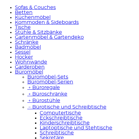
Sofas & Couches
Betten
Küchenmöbel
Kommoden & Sideboards
Tische
Stühle & Sitzbänke
Gartenmöbel & Gartendeko
Schränke
Badmöbel
Sessel
Hocker
Wohnwände
Garderoben
Büromöbel
Büromöbel-Sets
Büromöbel-Serien
﹢
Büroregale
﹢
Büroschränke
﹢
Bürostühle
﹣
Bürotische und Schreibtische
Computertische
Eckschreibtische
Kinderschreibtische
Laptoptische und Stehtische
Schreibtische
Sekretäre