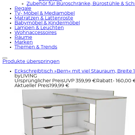
Zubehör für Büroschränke, Bürostühle & Sch
Regale
TV- Möbel & Mediamöbel
Matratzen & Lattenroste
Babymöbel & Kindermöbel
Lampen & Leuchten
Wohnaccessoires
Räume
Marken
Themen & Trends
Produkte überspringen
Eckschreibtisch »Bern« mit viel Stauraum, Breite 
byLIVING
Ursprünglicher Preis
UVP 359,99 €
Rabatt
- 160,00 
Aktueller Preis
199,99 €