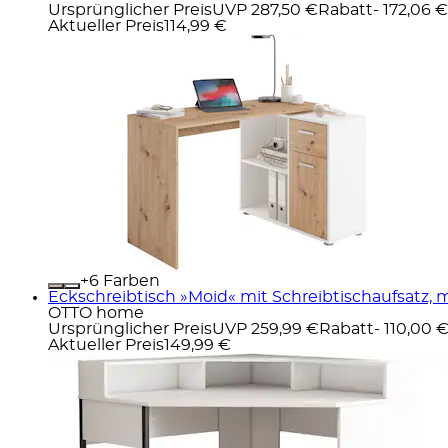
Ursprünglicher Preis
UVP 287,50 €
Rabatt
- 172,06 €
Aktueller Preis
114,99 €
+
Farben
Eckschreibtisch »Moid« mit Schreibtischaufsatz, 
OTTO home
Ursprünglicher Preis
UVP 259,99 €
Rabatt
- 110,00 
Aktueller Preis
149,99 €