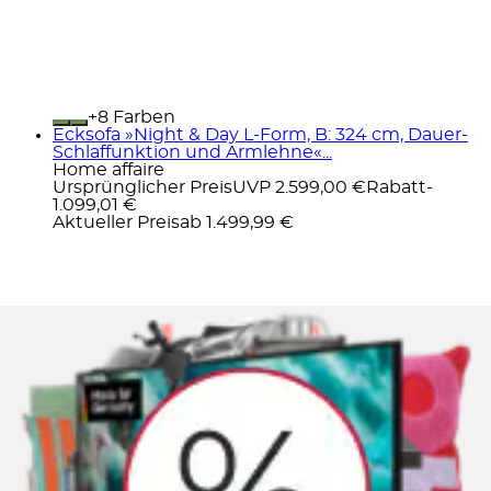
+
Farben
Ecksofa »Night & Day L-Form, B: 324 cm, Dauer-
Schlaffunktion und Armlehne«...
Home affaire
Ursprünglicher Preis
UVP 2.599,00 €
Rabatt
-
1.099,01 €
Aktueller Preis
ab
1.499,99 €