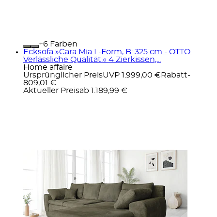
+
Farben
Ecksofa »Cara Mia L-Form, B: 325 cm - OTTO.
Verlässliche Qualität.« 4 Zierkissen,...
Home affaire
Ursprünglicher Preis
UVP 1.999,00 €
Rabatt
-
809,01 €
Aktueller Preis
ab
1.189,99 €