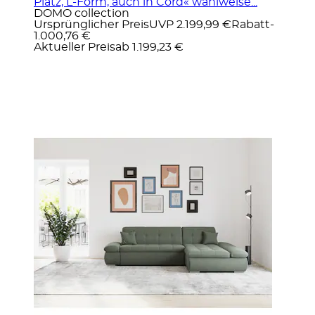
Platz, L-Form, auch in Cord« wahlweise...
DOMO collection
Ursprünglicher Preis
UVP 2.199,99 €
Rabatt
-
1.000,76 €
Aktueller Preis
ab
1.199,23 €