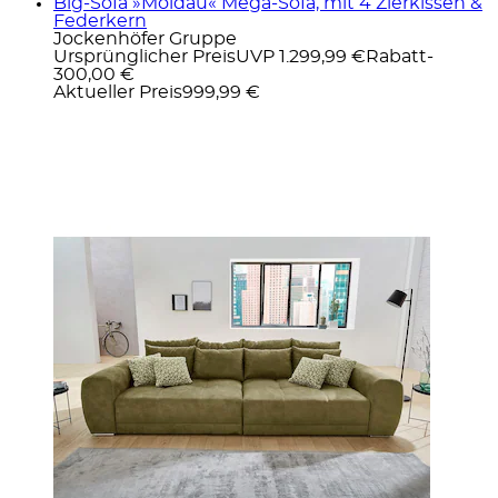
Big-Sofa »Moldau« Mega-Sofa, mit 4 Zierkissen &
Federkern
Jockenhöfer Gruppe
Ursprünglicher Preis
UVP 1.299,99 €
Rabatt
-
300,00 €
Aktueller Preis
999,99 €