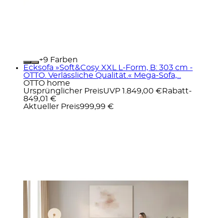
+
Farben
Ecksofa »Soft&Cosy XXL L-Form, B: 303 cm -
OTTO. Verlässliche Qualität.« Mega-Sofa,...
OTTO home
Ursprünglicher Preis
UVP 1.849,00 €
Rabatt
-
849,01 €
Aktueller Preis
999,99 €