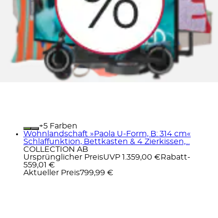
+
Farben
Wohnlandschaft »Paola U-Form, B: 314 cm«
Schlaffunktion, Bettkasten & 4 Zierkissen,...
COLLECTION AB
Ursprünglicher Preis
UVP 1.359,00 €
Rabatt
-
559,01 €
Aktueller Preis
799,99 €