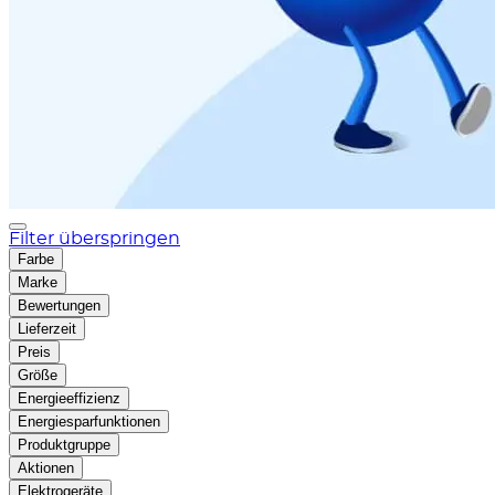
Filter überspringen
Farbe
Marke
Bewertungen
Lieferzeit
Preis
Größe
Energieeffizienz
Energiesparfunktionen
Produktgruppe
Aktionen
Elektrogeräte