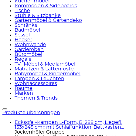
Küchenmöbel
Kommoden & Sideboards
Tische
Stühle & Sitzbänke
Gartenmöbel & Gartendeko
Schränke
Badmöbel
Sessel
Hocker
Wohnwände
Garderoben
Büromöbel
Regale
TV- Möbel & Mediamöbel
Matratzen & Lattenroste
Babymöbel & Kindermöbel
Lampen & Leuchten
Wohnaccessoires
Räume
Marken
Themen & Trends
Produkte überspringen
Ecksofa »Kampen L-Form, B: 288 cm, Liegefl.
153x245 cm« mit Schlaffunktion, Bettkasten...
Jockenhöfer Gruppe