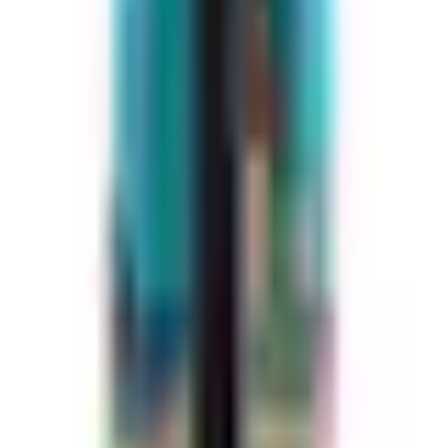
anden.
n