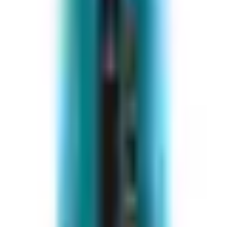
alien
uminium-Trolleysystem mit Druckknopf ausgestattet. Er 
Trolley verfügt über einen oberen und seitlichen einzieh
schlussfächer zur organisierten Aufbewahrung.