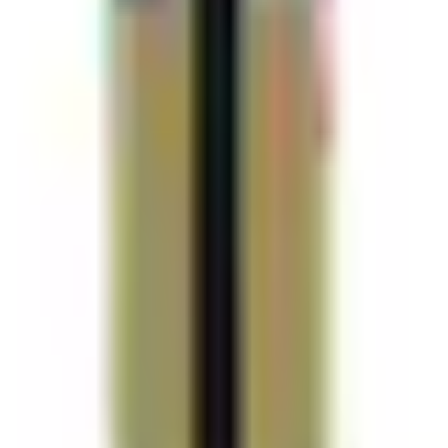
D rPet ABS-Material