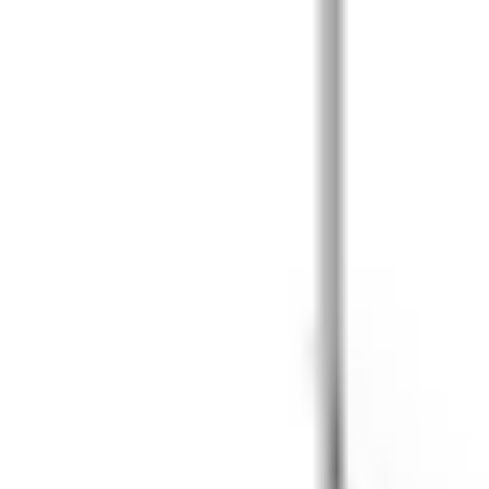
 To Ride« aus 600D rPet A