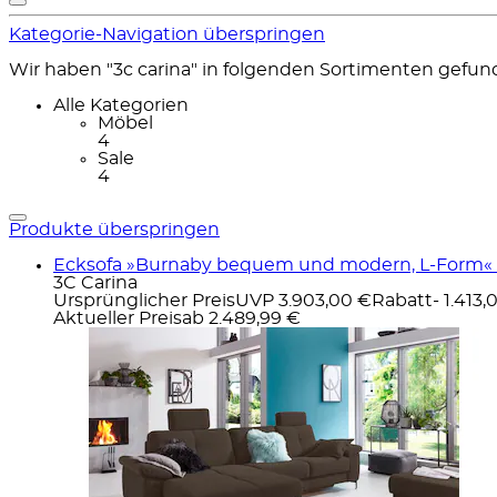
Kategorie-Navigation überspringen
Wir haben "3c carina" in folgenden Sortimenten gefun
Alle Kategorien
Möbel
4
Sale
4
Produkte überspringen
Ecksofa »Burnaby bequem und modern, L-Form« 2 K
3C Carina
Ursprünglicher Preis
UVP 3.903,00 €
Rabatt
- 1.413,
Aktueller Preis
ab
2.489,99 €