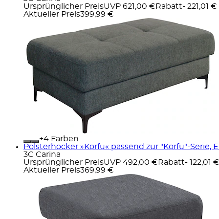
Ursprünglicher Preis
UVP 621,00 €
Rabatt
- 221,01 €
Aktueller Preis
399,99 €
+
Farben
Polsterhocker »Korfu« passend zur "Korfu"-Serie, 
3C Carina
Ursprünglicher Preis
UVP 492,00 €
Rabatt
- 122,01 
Aktueller Preis
369,99 €