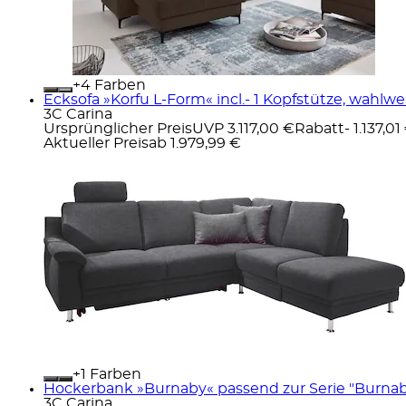
+
Farben
Ecksofa »Korfu L-Form« incl.- 1 Kopfstütze, wahl
3C Carina
Ursprünglicher Preis
UVP 3.117,00 €
Rabatt
- 1.137,01
Aktueller Preis
ab
1.979,99 €
+
Farben
Hockerbank »Burnaby« passend zur Serie "Burnaby
3C Carina