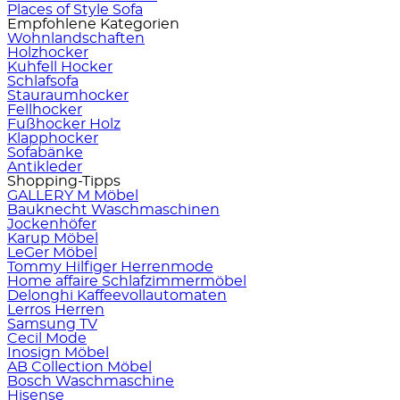
Places of Style Sofa
Empfohlene Kategorien
Wohnlandschaften
Holzhocker
Kuhfell Hocker
Schlafsofa
Stauraumhocker
Fellhocker
Fußhocker Holz
Klapphocker
Sofabänke
Antikleder
Shopping-Tipps
GALLERY M Möbel
Bauknecht Waschmaschinen
Jockenhöfer
Karup Möbel
LeGer Möbel
Tommy Hilfiger Herrenmode
Home affaire Schlafzimmermöbel
Delonghi Kaffeevollautomaten
Lerros Herren
Samsung TV
Cecil Mode
Inosign Möbel
AB Collection Möbel
Bosch Waschmaschine
Hisense