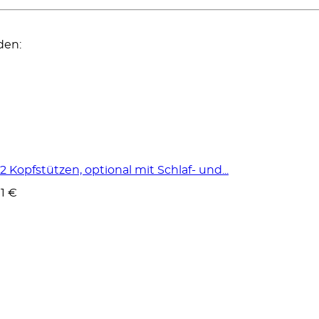
den:
opfstützen, optional mit Schlaf- und...
01 €