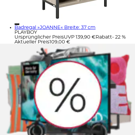
Badregal »JOANNE« Breite: 37 cm
PLAYBOY
Ursprünglicher Preis
UVP 139,90 €
Rabatt
- 22 %
Aktueller Preis
109,00 €
Regalwagen »NANCY«
PLAYBOY
Aktueller Preis
57,90 €