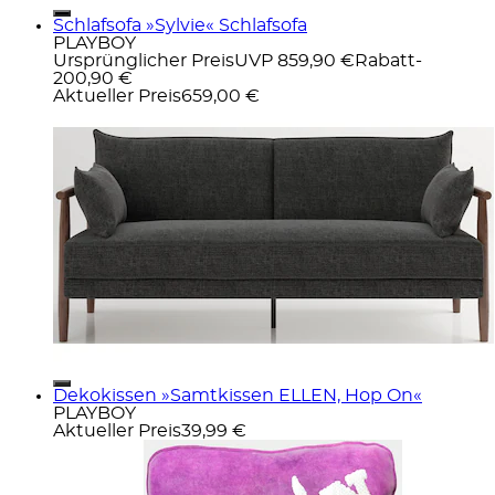
Schlafsofa »Sylvie« Schlafsofa
PLAYBOY
Ursprünglicher Preis
UVP 859,90 €
Rabatt
-
200,90 €
Aktueller Preis
659,00 €
Dekokissen »Samtkissen ELLEN, Hop On«
PLAYBOY
Aktueller Preis
39,99 €