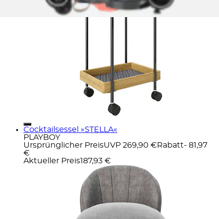
Cocktailsessel »STELLA«
PLAYBOY
Ursprünglicher Preis
UVP 269,90 €
Rabatt
- 81,97
€
Aktueller Preis
187,93 €