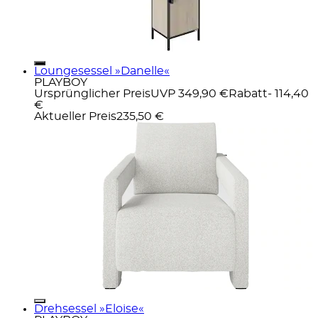
Loungesessel »Danelle«
PLAYBOY
Ursprünglicher Preis
UVP 349,90 €
Rabatt
- 114,40
€
Aktueller Preis
235,50 €
Drehsessel »Eloise«