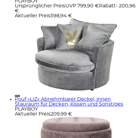
PLAYBOY
Ursprünglicher Preis
UVP 799,90 €
Rabatt
- 200,96
€
Aktueller Preis
598,94 €
Pouf »LIZ« Abnehmbarer Deckel, innen
Stauraum für Decken, Kissen und Sonstiges
PLAYBOY
Aktueller Preis
209,99 €