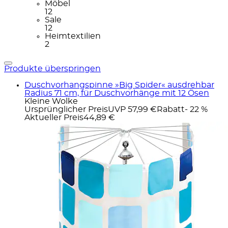
Möbel
12
Sale
12
Heimtextilien
2
Produkte überspringen
Duschvorhangspinne »Big Spider« ausdrehbar
Radius 71 cm, für Duschvorhänge mit 12 Ösen
Kleine Wolke
Ursprünglicher Preis
UVP 57,99 €
Rabatt
- 22 %
Aktueller Preis
44,89 €