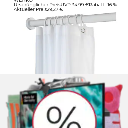
WENKO
Ursprünglicher Preis
UVP 34,99 €
Rabatt
- 16 %
Aktueller Preis
29,27 €
Duschvorhangstange »Luz« Ø 280 mm
ausziehbar ohne bohren, 70 - 115 cm, aus
rostfreiem...
WENKO
Ursprünglicher Preis
UVP 24,99 €
Rabatt
- 16 %
Aktueller Preis
20,79 €