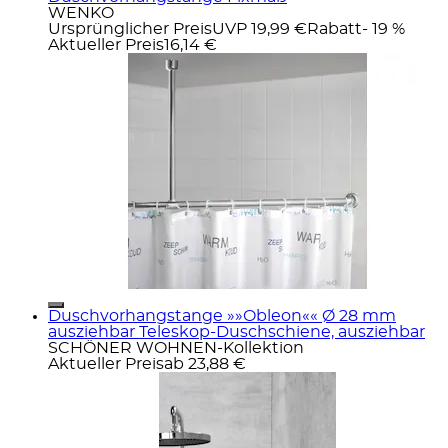
WENKO
Ursprünglicher Preis
UVP 19,99 €
Rabatt
- 19 %
Aktueller Preis
16,14 €
Duschvorhangstange »»Obleon«« Ø 28 mm
ausziehbar Teleskop-Duschschiene, ausziehbar
SCHÖNER WOHNEN-Kollektion
Aktueller Preis
ab
23,88 €