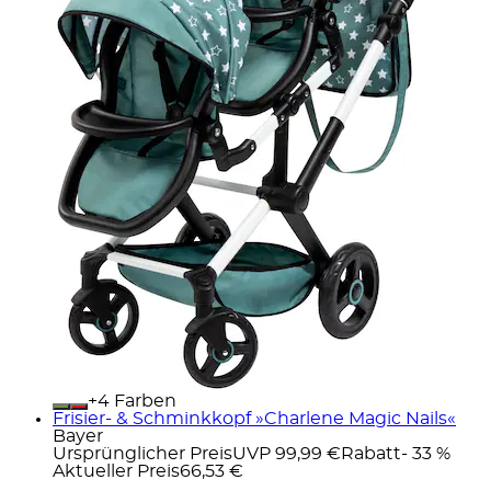
+
Farben
Frisier- & Schminkkopf »Charlene Magic Nails«
Bayer
Ursprünglicher Preis
UVP 99,99 €
Rabatt
- 33 %
Aktueller Preis
66,53 €