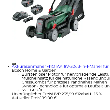
Akkurasenmäher »ROTAK18V-32« 3-in-1-Mäher für k
Bosch Home & Garden
Bürstenloser Motor für hervorragende Leist
Mulcheinsatz für die natürliche Rasendüngu
GrassCombs für präzises, randnahes Mähen
Syneon-Technologie für optimale Laufzeit u
35-l-Grasfa...
Ursprünglicher Preis
UVP 235,99 €
Rabatt
- 15 %
Aktueller Preis
199,00 €