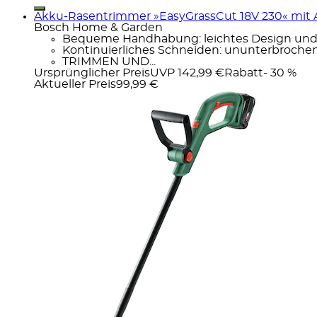
Akku-Rasentrimmer »EasyGrassCut 18V 230« mit 
Bosch Home & Garden
Bequeme Handhabung: leichtes Design und l
Kontinuierliches Schneiden: ununterbroche
TRIMMEN UND...
Ursprünglicher Preis
UVP 142,99 €
Rabatt
- 30 %
Aktueller Preis
99,99 €