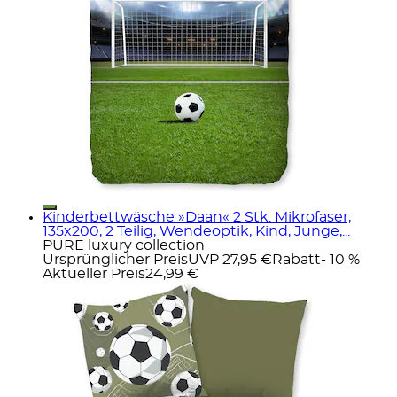
Kinderbettwäsche »Daan« 2 Stk. Mikrofaser,
135x200, 2 Teilig, Wendeoptik, Kind, Junge,...
PURE luxury collection
Ursprünglicher Preis
UVP 27,95 €
Rabatt
- 10 %
Aktueller Preis
24,99 €