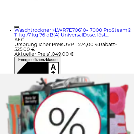
Waschtrockner »LWR7E70610« 7000 ProSteam®
11 kg /7 kg 76 dB(A) UniversalDose: löst...
AEG
Ursprünglicher Preis
UVP 1.574,00 €
Rabatt
-
525,00 €
Aktueller Preis
1.049,00 €
Energieeffizienzklasse
D
Produktdatenblatt