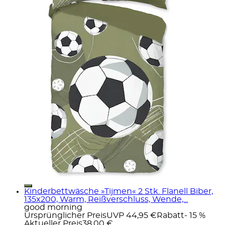
Kinderbettwäsche »Tijmen« 2 Stk. Flanell Biber,
135x200, Warm, Reißverschluss, Wende,...
good morning
Ursprünglicher Preis
UVP 44,95 €
Rabatt
- 15 %
Aktueller Preis
38,00 €