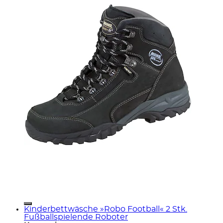
Kinderbettwäsche »Robo Football« 2 Stk.
Fußballspielende Roboter