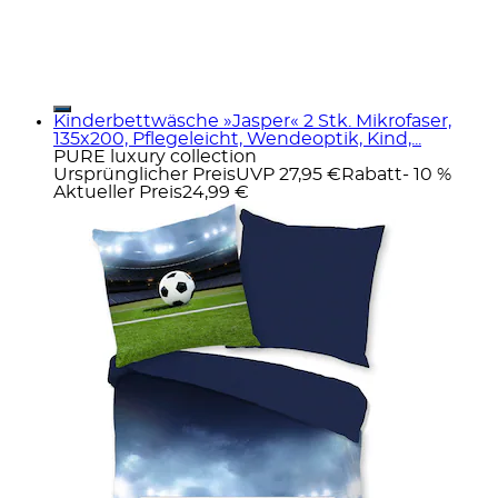
Kinderbettwäsche »Jasper« 2 Stk. Mikrofaser,
135x200, Pflegeleicht, Wendeoptik, Kind,...
PURE luxury collection
Ursprünglicher Preis
UVP 27,95 €
Rabatt
- 10 %
Aktueller Preis
24,99 €