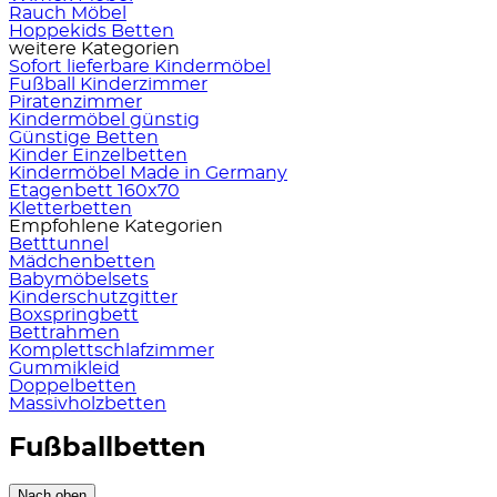
Rauch Möbel
Hoppekids Betten
weitere Kategorien
Sofort lieferbare Kindermöbel
Fußball Kinderzimmer
Piratenzimmer
Kindermöbel günstig
Günstige Betten
Kinder Einzelbetten
Kindermöbel Made in Germany
Etagenbett 160x70
Kletterbetten
Empfohlene Kategorien
Betttunnel
Mädchenbetten
Babymöbelsets
Kinderschutzgitter
Boxspringbett
Bettrahmen
Komplettschlafzimmer
Gummikleid
Doppelbetten
Massivholzbetten
Fußballbetten
Nach oben