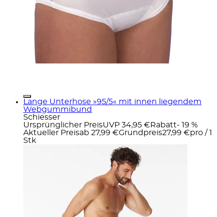
Lange Unterhose »95/5« mit innen liegendem
Webgummibund
Schiesser
Ursprünglicher Preis
UVP 34,95 €
Rabatt
- 19 %
Aktueller Preis
ab
27,99 €
Grundpreis
27,99 €
pro
/
1
Stk