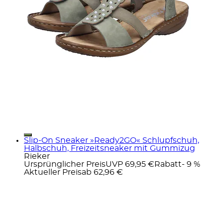
Slip-On Sneaker »Ready2GO« Schlupfschuh,
Halbschuh, Freizeitsneaker mit Gummizug
Rieker
Ursprünglicher Preis
UVP 69,95 €
Rabatt
- 9 %
Aktueller Preis
ab
62,96 €