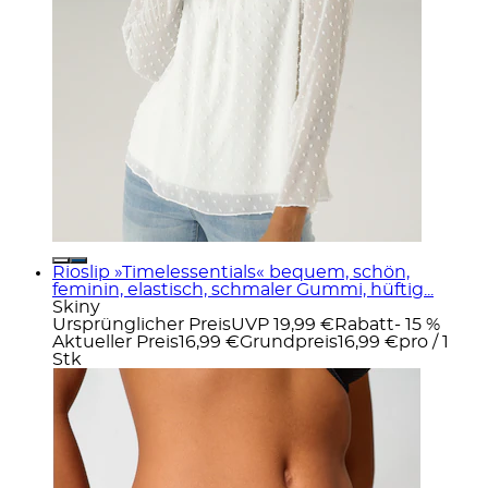
Rioslip »Timelessentials« bequem, schön,
feminin, elastisch, schmaler Gummi, hüftig...
Skiny
Ursprünglicher Preis
UVP 19,99 €
Rabatt
- 15 %
Aktueller Preis
16,99 €
Grundpreis
16,99 €
pro
/
1
Stk