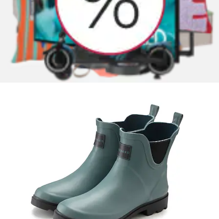
Gummistiefelette »Boots, Gummistiefel,
Schlupfstiefel« aus wasserdichtem Material
Elbsand
Aktueller Preis
ab
74,99 €