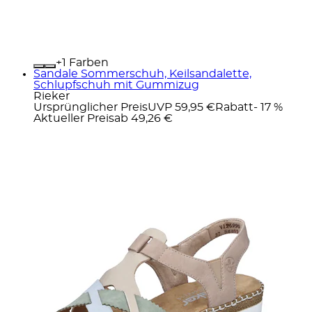
+
Farben
Sandale Sommerschuh, Keilsandalette,
Schlupfschuh mit Gummizug
Rieker
Ursprünglicher Preis
UVP 59,95 €
Rabatt
- 17 %
Aktueller Preis
ab
49,26 €