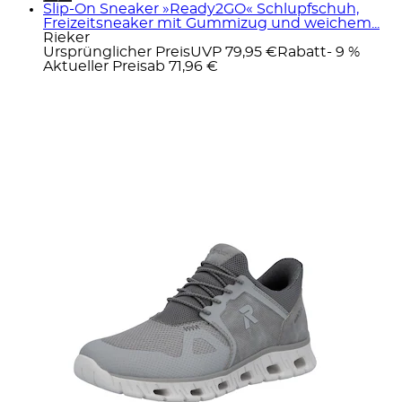
Slip-On Sneaker »Ready2GO« Schlupfschuh,
Freizeitsneaker mit Gummizug und weichem...
Rieker
Ursprünglicher Preis
UVP 79,95 €
Rabatt
- 9 %
Aktueller Preis
ab
71,96 €