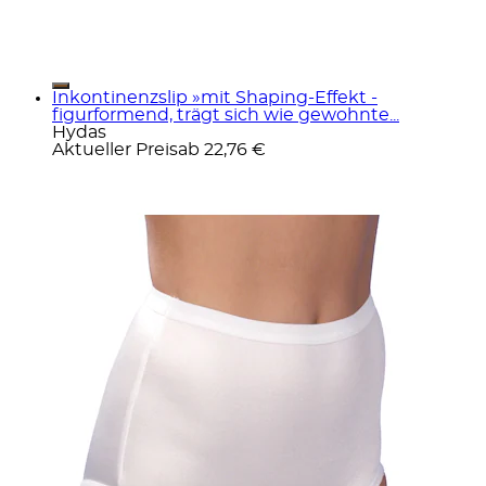
Inkontinenzslip »mit Shaping-Effekt -
figurformend, trägt sich wie gewohnte...
Hydas
Aktueller Preis
ab
22,76 €