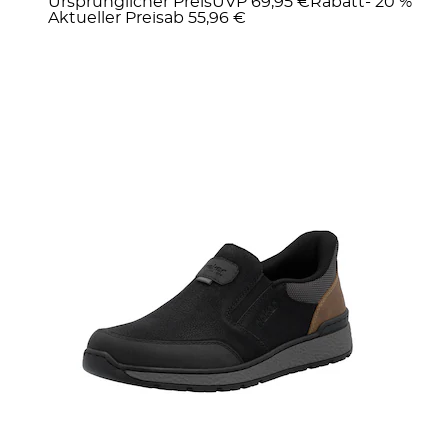
Ursprünglicher Preis
UVP 69,95 €
Rabatt
- 20 %
Aktueller Preis
ab
55,96 €