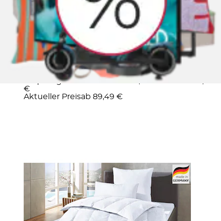
+
Farben
Daunenbettdecke »Köniz, Bettdecke 135x200
cm, 155x220 cm und weitere Größen« leicht...
OTTO home
Ursprünglicher Preis
UVP 209,00 €
Rabatt
- 119,51
€
Aktueller Preis
ab
89,49 €