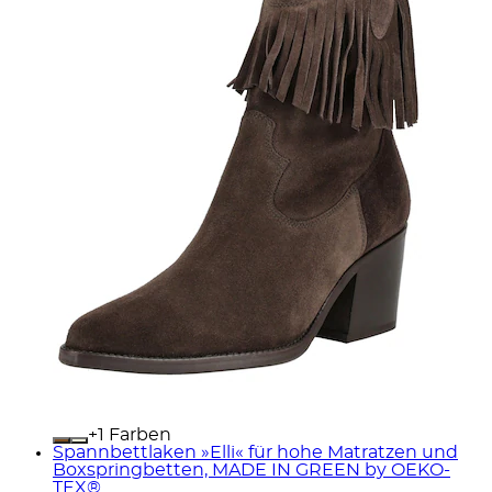
+
Farben
Spannbettlaken »Elli« für hohe Matratzen und
Boxspringbetten, MADE IN GREEN by OEKO-
TEX®