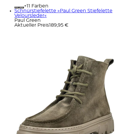
+
Farben
Schnürstiefelette »Paul Green Stiefelette
Veloursleder«
Paul Green
Aktueller Preis
189,95 €