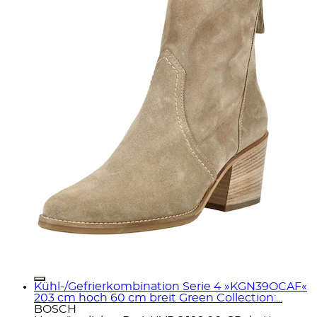
Kühl-/Gefrierkombination Serie 4 »KGN39OCAF«
203 cm hoch 60 cm breit Green Collection:...
BOSCH