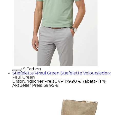
+
Farben
Stiefelette »Paul Green Stiefelette Veloursleder«
Paul Green
Ursprünglicher Preis
UVP 179,90 €
Rabatt
- 11 %
Aktueller Preis
159,95 €