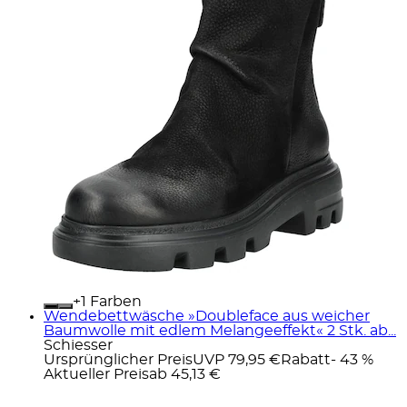
+
Farben
Wendebettwäsche »Doubleface aus weicher
Baumwolle mit edlem Melangeeffekt« 2 Stk. ab...
Schiesser
Ursprünglicher Preis
UVP 79,95 €
Rabatt
- 43 %
Aktueller Preis
ab
45,13 €