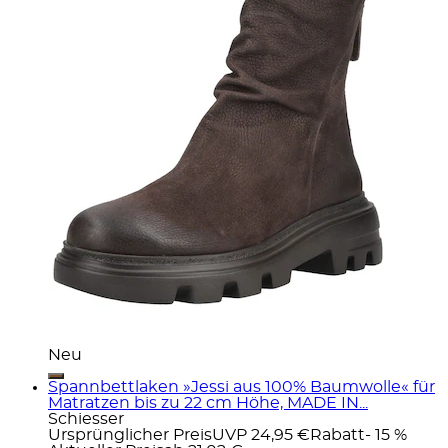
Neu
Spannbettlaken »Jessi aus 100% Baumwolle« für
Matratzen bis zu 22 cm Höhe, MADE IN...
Schiesser
Ursprünglicher Preis
UVP 24,95 €
Rabatt
- 15 %