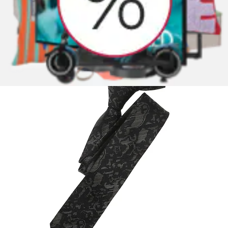
+
Farben
Krawatte »VENTI Krawatte gemustert«
VENTI
Aktueller Preis
29,99 €