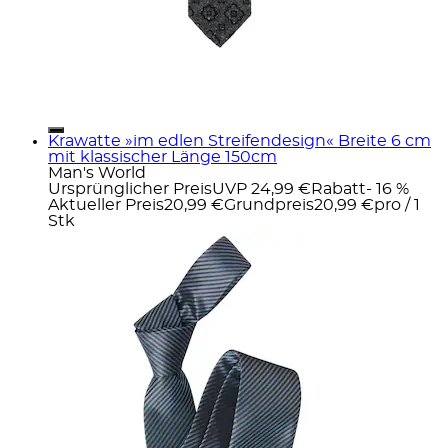
Krawatte »im edlen Streifendesign« Breite 6 cm
mit klassischer Länge 150cm
Man's World
Ursprünglicher Preis
UVP 24,99 €
Rabatt
- 16 %
Aktueller Preis
20,99 €
Grundpreis
20,99 €
pro
/
1
Stk