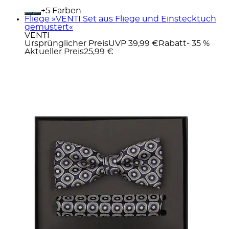
+
Farben
Fliege »VENTI Set aus Fliege und Einstecktuch
gemustert«
VENTI
Ursprünglicher Preis
UVP 39,99 €
Rabatt
- 35 %
Aktueller Preis
25,99 €