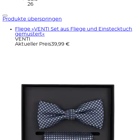
26
Produkte überspringen
Fliege »VENTI Set aus Fliege und Einstecktuch
gemustert«
VENTI
Aktueller Preis
39,99 €