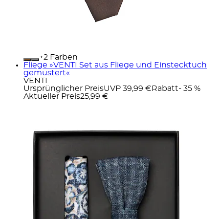
+
Farben
Fliege »VENTI Set aus Fliege und Einstecktuch
gemustert«
VENTI
Ursprünglicher Preis
UVP 39,99 €
Rabatt
- 35 %
Aktueller Preis
25,99 €