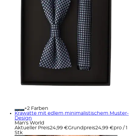
+
Farben
Krawatte mit edlem minimalistischem Muster-
Design
Man's World
Aktueller Preis
24,99 €
Grundpreis
24,99 €
pro
/
1
Stk