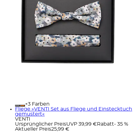
+
Farben
Fliege »VENTI Set aus Fliege und Einstecktuch
gemustert«
VENTI
Ursprünglicher Preis
UVP 39,99 €
Rabatt
- 35 %
Aktueller Preis
25,99 €