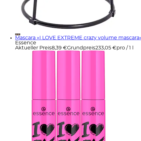
Mascara »I LOVE EXTREME crazy volume mascara«
Essence
Aktueller Preis
8,39 €
Grundpreis
233,05 €
pro
/
1 l