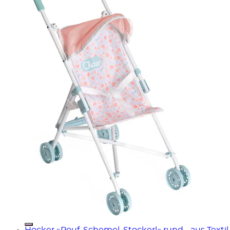
Hocker »Pouf, Schemel, Stockerl« rund - aus Texti