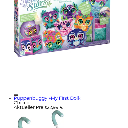
Puppenbuggy »My First Doll«
Chicco
Aktueller Preis
22,99 €