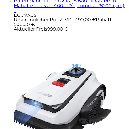
Rasenmähroboter »GOAT A1600 LiDAR PRO«
Mäheffizienz von 400 m²/h, Trimmer (8500 rpm),
...
ECOVACS
Ursprünglicher Preis
UVP 1.499,00 €
Rabatt
-
500,00 €
Aktueller Preis
999,00 €