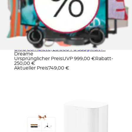
Saugroboter »mit Wischfunktion Dreame X50
Ultra Complete, 20.000 Pa Saugkraft«...
Dreame
Ursprünglicher Preis
UVP 999,00 €
Rabatt
-
250,00 €
Aktueller Preis
749,00 €