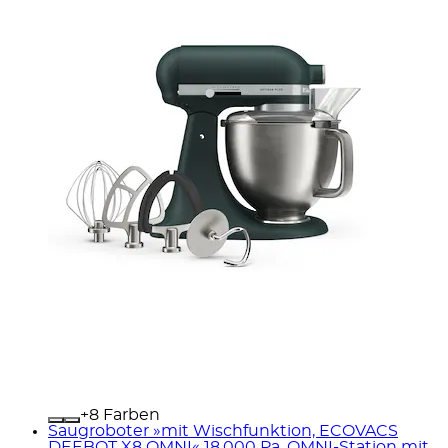
+
Farben
Saugroboter »mit Wischfunktion, ECOVACS
DEEBOT X8 OMNI« 18.000 Pa, OMNI-Station mit...