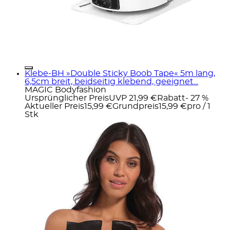
Klebe-BH »Double Sticky Boob Tape« 5m lang,
6,5cm breit, beidseitig klebend, geeignet...
MAGIC Bodyfashion
Ursprünglicher Preis
UVP 21,99 €
Rabatt
- 27 %
Aktueller Preis
15,99 €
Grundpreis
15,99 €
pro
/
1
Stk