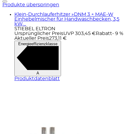
Produkte überspringen
Klein-Durchlauferhitzer »DNM 3 + MAE-W
Einhebelmischer für Handwaschbecken, 3,5
kW,...
STIEBEL ELTRON
Ursprünglicher Preis
UVP 303,45 €
Rabatt
- 9 %
Aktueller Preis
273,11 €
Energieeffizienzklasse
A
Produktdatenblatt