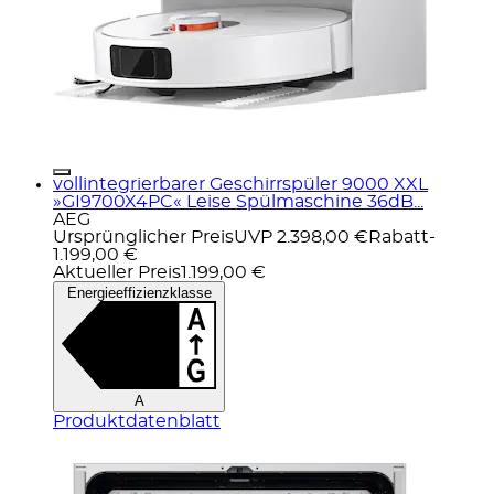
vollintegrierbarer Geschirrspüler 9000 XXL
»GI9700X4PC« Leise Spülmaschine 36dB...
AEG
Ursprünglicher Preis
UVP 2.398,00 €
Rabatt
-
1.199,00 €
Aktueller Preis
1.199,00 €
Energieeffizienzklasse
A
Produktdatenblatt