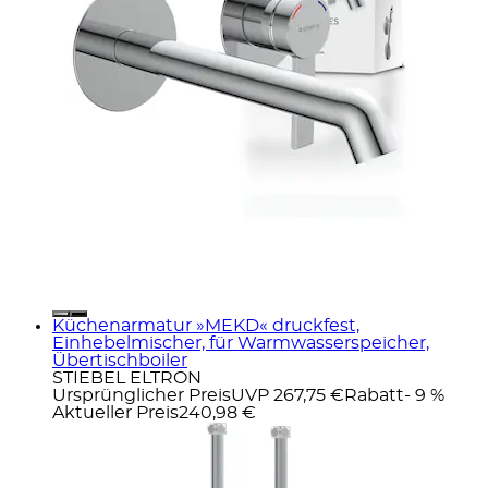
Küchenarmatur »MEKD« druckfest,
Einhebelmischer, für Warmwasserspeicher,
Übertischboiler
STIEBEL ELTRON
Ursprünglicher Preis
UVP 267,75 €
Rabatt
- 9 %
Aktueller Preis
240,98 €