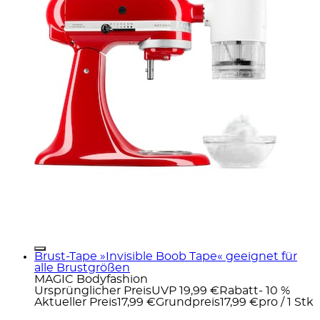
Brust-Tape »Invisible Boob Tape« geeignet für
alle Brustgrößen
MAGIC Bodyfashion
Ursprünglicher Preis
UVP 19,99 €
Rabatt
- 10 %
Aktueller Preis
17,99 €
Grundpreis
17,99 €
pro
/
1 Stk