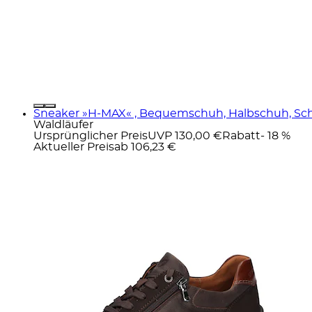
Sneaker »H-MAX« , Bequemschuh, Halbschuh, Sch
Waldläufer
Ursprünglicher Preis
UVP 130,00 €
Rabatt
- 18 %
Aktueller Preis
ab
106,23 €