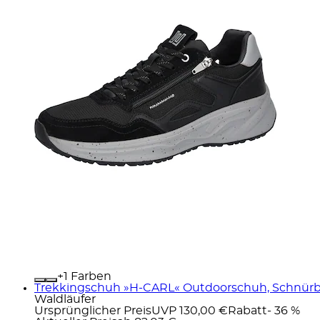
+
Farben
Trekkingschuh »H-CARL« Outdoorschuh, Schnürboo
Waldläufer
Ursprünglicher Preis
UVP 130,00 €
Rabatt
- 36 %