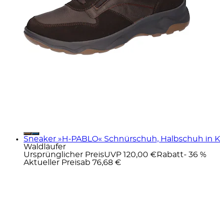
Sneaker »H-PABLO« Schnürschuh, Halbschuh in Ko
Waldläufer
Ursprünglicher Preis
UVP 120,00 €
Rabatt
- 36 %
Aktueller Preis
ab
76,68 €