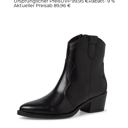
Ursprünglicher Preis
UVP 99,95 €
Rabatt
- 9 %
Aktueller Preis
ab
89,96 €