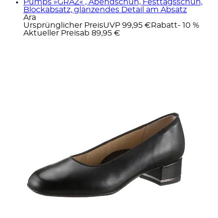
Pumps »GRAZ« , Abendschuh, Festtagsschuh,
Blockabsatz, glänzendes Detail am Absatz
Ara
Ursprünglicher Preis
UVP 99,95 €
Rabatt
- 10 %
Aktueller Preis
ab
89,95 €