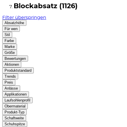
Blockabsatz (1126)
Filter überspringen
Absatzhöhe
Für wen
Stil
Farbe
Marke
Größe
Bewertungen
Aktionen
Produktstandard
Trends
Preis
Anlässe
Applikationen
Laufsohlenprofil
Obermaterial
Produkt-Typ
Schaftweite
Schuhspitze