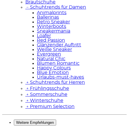
Brautschuhe
﹣
Schuhtrends für Damen
Animalprints
Ballerinas
Retro Sneaker
Winterboots
Sneakermania
Loafer
Red Passion
Glänzender Auftritt
Weiße Sneaker
Evergreen
Natural Chic
Blumen Romantic
Happy Colours
Blue Emotion
Urlaubs-must-haves
﹢
Schuhtrends für Herren
﹢
Frühlingsschuhe
﹢
Sommerschuhe
﹢
Winterschuhe
﹢
Premium Selection
Weitere Empfehlungen