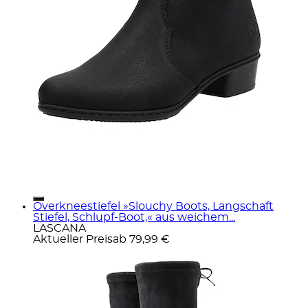
Overkneestiefel »Slouchy Boots, Langschaft
Stiefel, Schlupf-Boot,« aus weichem...
LASCANA
Aktueller Preis
ab
79,99 €