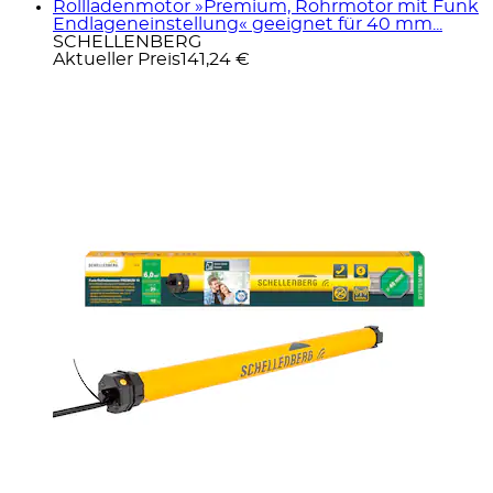
Rollladenmotor »Premium, Rohrmotor mit Funk
Endlageneinstellung« geeignet für 40 mm...
SCHELLENBERG
Aktueller Preis
141,24 €