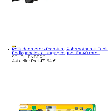
Rollladenmotor »Premium, Rohrmotor mit Funk
Endlageneinstellung« geeignet für 40 mm...
SCHELLENBERG
Aktueller Preis
131,64 €