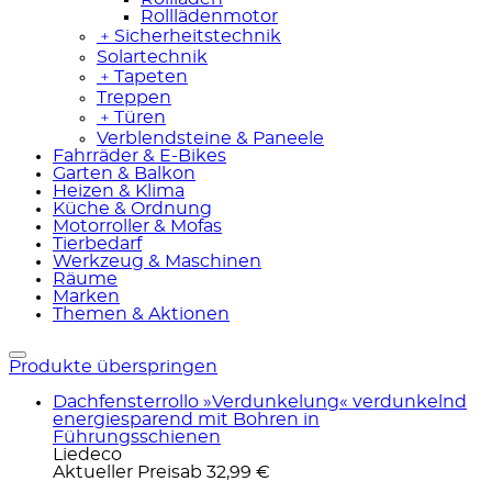
Rolllädenmotor
﹢
Sicherheitstechnik
Solartechnik
﹢
Tapeten
Treppen
﹢
Türen
Verblendsteine & Paneele
Fahrräder & E-Bikes
Garten & Balkon
Heizen & Klima
Küche & Ordnung
Motorroller & Mofas
Tierbedarf
Werkzeug & Maschinen
Räume
Marken
Themen & Aktionen
Produkte überspringen
Dachfensterrollo »Verdunkelung« verdunkelnd
energiesparend mit Bohren in
Führungsschienen
Liedeco
Aktueller Preis
ab
32,99 €