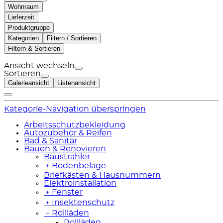
Wohnraum
Lieferzeit
Produktgruppe
Kategorien
Filtern / Sortieren
Filtern & Sortieren
Ansicht wechseln
Sortieren
Galerieansicht
Listenansicht
Kategorie-Navigation überspringen
Arbeitsschutzbekleidung
Autozubehör & Reifen
Bad & Sanitär
Bauen & Renovieren
Baustrahler
﹢
Bodenbeläge
Briefkästen & Hausnummern
Elektroinstallation
﹢
Fenster
﹢
Insektenschutz
﹣
Rollläden
Rollläden