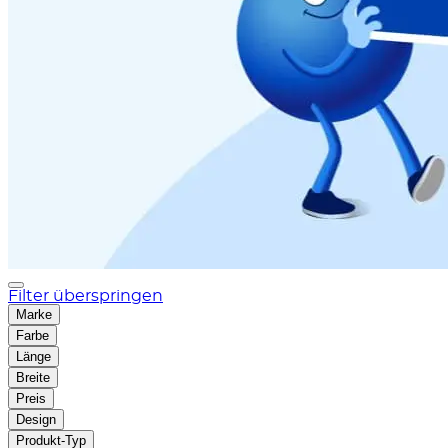
Filter überspringen
Marke
Farbe
Länge
Breite
Preis
Design
Produkt-Typ