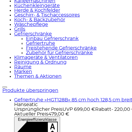
Kaffeemaschinen
Küchenkleingeräte
Herde & Kochfelder
Geschirr- & Tischaccessoires
Koch- & Backzubehör
Wäschepflege
Grills
Gefrierschränke
Einbau Gefrierschrank
Gefriertruhe
Freistehende Gefrierschränke
Zubehör für Gefrierschränke
Klimageräte & Ventilatoren
Reinigung & Ordnung
Räume
Marken
Themen & Aktionen
Produkte überspringen
Gefriertruhe »HGT128B« 85 cm hoch 128,5 cm breit i
Hanseatic
Ursprünglicher Preis
UVP 699,00 €
Rabatt
- 220,00
Aktueller Preis
479,00 €
Energieeffizienzklasse