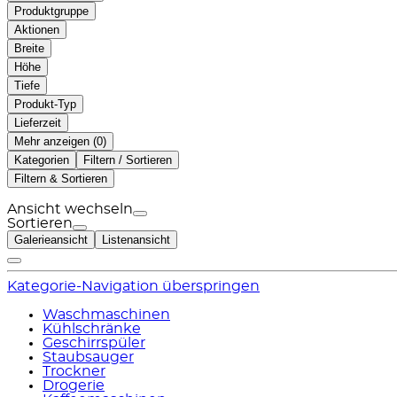
Produktgruppe
Aktionen
Breite
Höhe
Tiefe
Produkt-Typ
Lieferzeit
Mehr anzeigen (
)
Kategorien
Filtern / Sortieren
Filtern & Sortieren
Ansicht wechseln
Sortieren
Galerieansicht
Listenansicht
Kategorie-Navigation überspringen
Waschmaschinen
Kühlschränke
Geschirrspüler
Staubsauger
Trockner
Drogerie