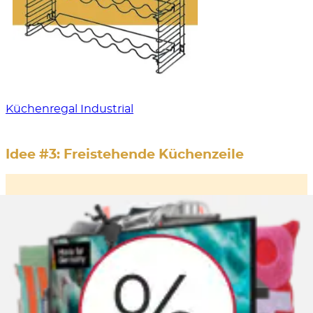
Küchenregal Industrial
Idee #3: Freistehende Küchenzeile
Freihstehende Küchenelemente
strukturieren
den Raum
und sorgen so für eine gemütliche
Wohnatmosphäre. Um eine große Wohnküche in
mehrere Bereiche aufzuteilen, bieten sich
unterschiedliche Komponenten an:
von der
klassischen Kochinsel
über
eine
Küchenzeile
bis hin zur
Frühstückstheke
.
Das offene Küchenkonzept benötigt allerdings
mehr Stellfläche als etwa ein kompakter