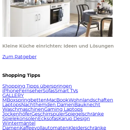
Kleine Küche einrichten: Ideen und Lösungen
Zum Ratgeber
Shopping Tipps
Shopping Tipps überspringen
iPhone
Fernseher
Sofas
Smart TVs
GALLERY
M
Boxspringbetten
MacBook
Wohnlandschaften
Laptops
Nachthemden Damen
Bauknecht
Waschmaschinen
Gaming Laptops
Jockenhöfer
Geschirrspüler
Spiegelschränke
Spielekonsolen
Ecksofas
Karup Design
Wintermäntel
Damen
Kaffeevollautomaten
Kleiderschränke