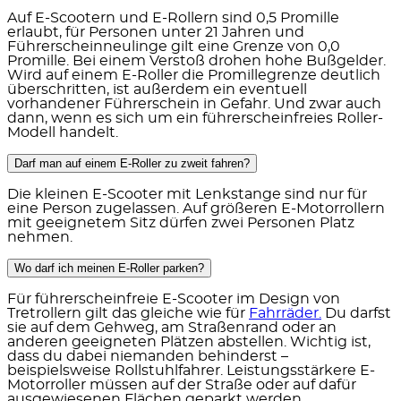
Auf E-Scootern und E-Rollern sind 0,5 Promille
erlaubt, für Personen unter 21 Jahren und
Führerscheinneulinge gilt eine Grenze von 0,0
Promille.
Bei einem Verstoß drohen hohe Bußgelder.
Wird auf einem E-Roller die Promillegrenze deutlich
überschritten, ist außerdem ein eventuell
vorhandener Führerschein in Gefahr. Und zwar auch
dann, wenn es sich um ein führerscheinfreies Roller-
Modell handelt.
Darf man auf einem E-Roller zu zweit fahren?
Die
kleinen E-Scooter
mit Lenkstange sind
nur für
eine Person
zugelassen. Auf
größeren E-Motorrollern
mit geeignetem Sitz dürfen
zwei Personen
Platz
nehmen.
Wo darf ich meinen E-Roller parken?
Für führerscheinfreie E-Scooter im Design von
Tretrollern gilt das gleiche wie für
Fahrräder
.
Du darfst
sie auf dem Gehweg, am Straßenrand oder an
anderen geeigneten Plätzen abstellen. Wichtig ist,
dass du dabei niemanden behinderst –
beispielsweise Rollstuhlfahrer. Leistungsstärkere E-
Motorroller müssen auf der Straße oder auf dafür
ausgewiesenen Flächen geparkt werden.