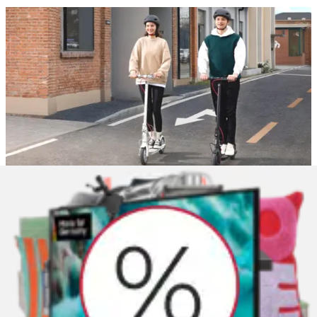
Darüber hinaus muss das Fahrzeug für die
Nutzung
im Straßenverkehr zugelassen
sein und eine
allgemeine Betriebserlaubnis besitzen. In
Produktbeschreibungen erkennst du das an
Formulierungen wie
„Nutzungsbereich innerhalb der
StVZO“.
Ebenfalls vorgeschrieben ist eine
Haftpflichtversicherung.
Erfahre hier zu Anmeldung
zu von E-Rollern.