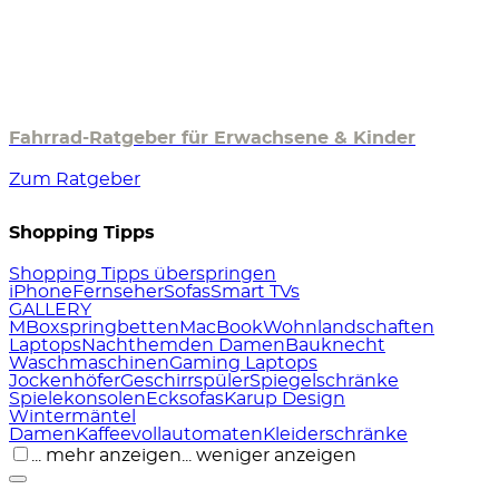
Fahrrad-Ratgeber für Erwachsene & Kinder
Zum Ratgeber
Shopping Tipps
Shopping Tipps überspringen
iPhone
Fernseher
Sofas
Smart TVs
GALLERY
M
Boxspringbetten
MacBook
Wohnlandschaften
Laptops
Nachthemden Damen
Bauknecht
Waschmaschinen
Gaming Laptops
Jockenhöfer
Geschirrspüler
Spiegelschränke
Spielekonsolen
Ecksofas
Karup Design
Wintermäntel
Damen
Kaffeevollautomaten
Kleiderschränke
... mehr anzeigen
... weniger anzeigen