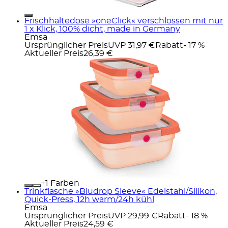
Frischhaltedose »oneClick« verschlossen mit nur
1 x Klick, 100% dicht, made in Germany
Emsa
Ursprünglicher Preis
UVP 31,97 €
Rabatt
- 17 %
Aktueller Preis
26,39 €
+
Farben
Trinkflasche »Bludrop Sleeve« Edelstahl/Silikon,
Quick-Press, 12h warm/24h kühl
Emsa
Ursprünglicher Preis
UVP 29,99 €
Rabatt
- 18 %
Aktueller Preis
24,59 €