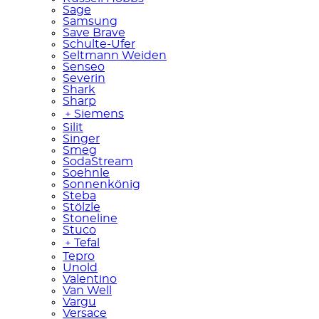
Sage
Samsung
Save Brave
Schulte-Ufer
Seltmann Weiden
Senseo
Severin
Shark
Sharp
﹢
Siemens
Silit
Singer
Smeg
SodaStream
Soehnle
Sonnenkönig
Steba
Stölzle
Stoneline
Stuco
﹢
Tefal
Tepro
Unold
Valentino
Van Well
Vargu
Versace