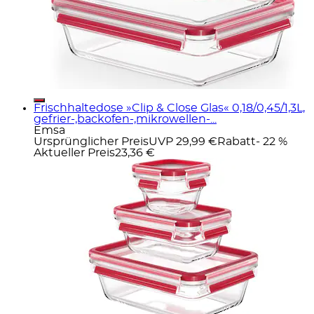
Frischhaltedose »Clip & Close Glas« 0,18/0,45/1,3L,
gefrier-,backofen-,mikrowellen-...
Emsa
Ursprünglicher Preis
UVP 29,99 €
Rabatt
- 22 %
Aktueller Preis
23,36 €