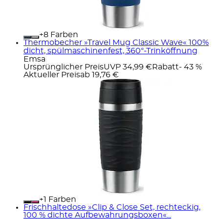
+
Farben
Thermobecher »Travel Mug Classic Wave« 100%
dicht, spülmaschinenfest, 360°-Trinköffnung
Emsa
Ursprünglicher Preis
UVP 34,99 €
Rabatt
- 43 %
Aktueller Preis
ab
19,76 €
+
Farben
Frischhaltedose »Clip & Close Set, rechteckig,
100 % dichte Aufbewahrungsboxen«...