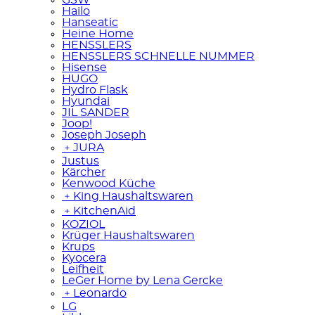
Hailo
Hanseatic
Heine Home
HENSSLERS
HENSSLERS SCHNELLE NUMMER
Hisense
HUGO
Hydro Flask
Hyundai
JIL SANDER
Joop!
Joseph Joseph
﹢
JURA
Justus
Kärcher
Kenwood Küche
﹢
King Haushaltswaren
﹢
KitchenAid
KOZIOL
Krüger Haushaltswaren
Krups
Kyocera
Leifheit
LeGer Home by Lena Gercke
﹢
Leonardo
LG