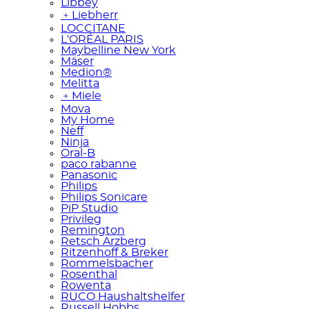
Libbey
﹢
Liebherr
L`OCCITANE
L'ORÉAL PARIS
Maybelline New York
Mäser
Medion®
Melitta
﹢
Miele
Mova
My Home
Neff
Ninja
Oral-B
paco rabanne
Panasonic
Philips
Philips Sonicare
PiP Studio
Privileg
Remington
Retsch Arzberg
Ritzenhoff & Breker
Rommelsbacher
Rosenthal
Rowenta
RUCO Haushaltshelfer
Russell Hobbs