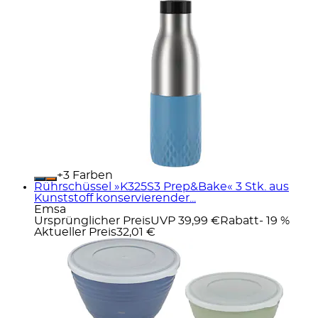
+
Farben
Rührschüssel »K325S3 Prep&Bake« 3 Stk. aus
Kunststoff konservierender...
Emsa
Ursprünglicher Preis
UVP 39,99 €
Rabatt
- 19 %
Aktueller Preis
32,01 €