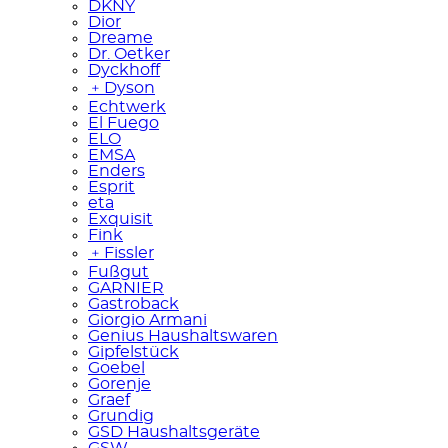
DKNY
Dior
Dreame
Dr. Oetker
Dyckhoff
﹢
Dyson
Echtwerk
El Fuego
ELO
EMSA
Enders
Esprit
eta
Exquisit
Fink
﹢
Fissler
Fußgut
GARNIER
Gastroback
Giorgio Armani
Genius Haushaltswaren
Gipfelstück
Goebel
Gorenje
Graef
Grundig
GSD Haushaltsgeräte
GSW