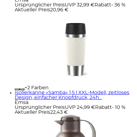
Ursprünglicher Preis
UVP 32,99 €
Rabatt
- 36 %
Aktueller Preis
20,96 €
+
Farben
Isolierkanne »Samba« 1,5 l XXL-Modell, zeitloses
Design, einfacher Knopfdruck, 24h...
Emsa
Ursprünglicher Preis
UVP 24,99 €
Rabatt
- 10 %
Aktueller Preis
22,43 €