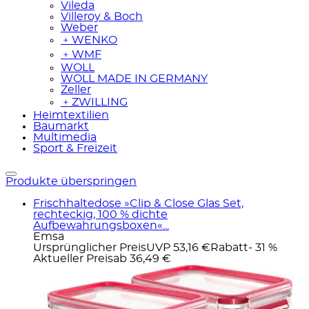
Vileda
Villeroy & Boch
Weber
﹢
WENKO
﹢
WMF
WOLL
WOLL MADE IN GERMANY
Zeller
﹢
ZWILLING
Heimtextilien
Baumarkt
Multimedia
Sport & Freizeit
Produkte überspringen
Frischhaltedose »Clip & Close Glas Set,
rechteckig, 100 % dichte
Aufbewahrungsboxen«...
Emsa
Ursprünglicher Preis
UVP 53,16 €
Rabatt
- 31 %
Aktueller Preis
ab
36,49 €