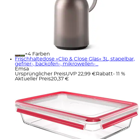
+
Farben
Frischhaltedose »Clip & Close Glas« 3L, stapelbar,
gefrier-, backofen-, mikrowellen-...
Emsa
Ursprünglicher Preis
UVP 22,99 €
Rabatt
- 11 %
Aktueller Preis
20,37 €