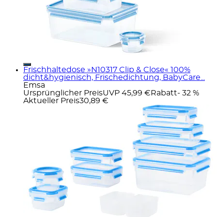
Frischhaltedose »N10317 Clip & Close« 100%
dicht&hygienisch, Frischedichtung, BabyCare...
Emsa
Ursprünglicher Preis
UVP 45,99 €
Rabatt
- 32 %
Aktueller Preis
30,89 €