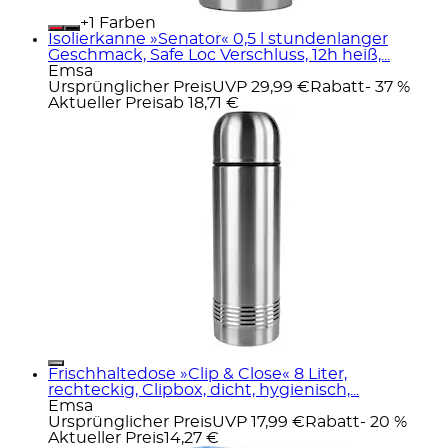
+
Farben
Isolierkanne »Senator« 0,5 l stundenlanger
Geschmack, Safe Loc Verschluss, 12h heiß,...
Emsa
Ursprünglicher Preis
UVP 29,99 €
Rabatt
- 37 %
Aktueller Preis
ab
18,71 €
Frischhaltedose »Clip & Close« 8 Liter,
rechteckig, Clipbox, dicht, hygienisch,...
Emsa
Ursprünglicher Preis
UVP 17,99 €
Rabatt
- 20 %
Aktueller Preis
14,27 €