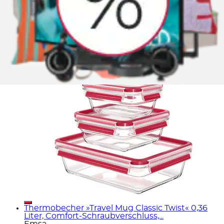
Frischhaltedose »Clip & Close Glas« 0,45/0,8/2L,
gefrier-, backofen-, mikrowellen- und...
Emsa
Ursprünglicher Preis
UVP 37,99 €
Rabatt
- 25 %
Aktueller Preis
28,17 €
Thermobecher »Travel Mug Classic Twist« 0,36
Liter, Comfort-Schraubverschluss,...
Emsa