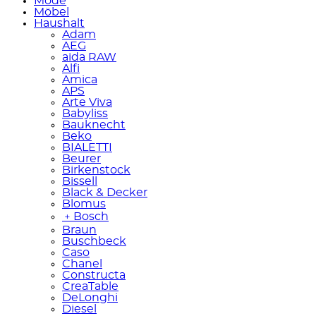
Mode
Möbel
Haushalt
Adam
AEG
aida RAW
Alfi
Amica
APS
Arte Viva
Babyliss
Bauknecht
Beko
BIALETTI
Beurer
Birkenstock
Bissell
Black & Decker
Blomus
﹢
Bosch
Braun
Buschbeck
Caso
Chanel
Constructa
CreaTable
DeLonghi
Diesel