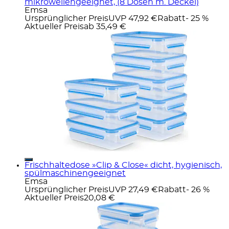
mikrowellengeeignet, (8 Dosen m. Deckel)
Emsa
Ursprünglicher Preis
UVP 47,92 €
Rabatt
- 25 %
Aktueller Preis
ab
35,49 €
Frischhaltedose »Clip & Close« dicht, hygienisch,
spülmaschinengeeignet
Emsa
Ursprünglicher Preis
UVP 27,49 €
Rabatt
- 26 %
Aktueller Preis
20,08 €