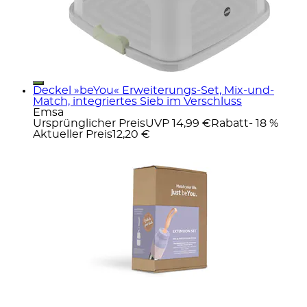
Deckel »beYou« Erweiterungs-Set, Mix-und-
Match, integriertes Sieb im Verschluss
Emsa
Ursprünglicher Preis
UVP 14,99 €
Rabatt
- 18 %
Aktueller Preis
12,20 €