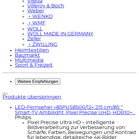
Vileda
Villeroy & Boch
Weber
﹢
WENKO
﹢
WMF
WOLL
WOLL MADE IN GERMANY
Zeller
﹢
ZWILLING
Heimtextilien
Baumarkt
Multimedia
Sport & Freizeit
Weitere Empfehlungen
Produkte überspringen
LED-Fernseher »85PUS8500/12« 215 cm/85 ″
Smart-TV Ambilight, Pixel Precise UHD, HDR10+...
Philips
Pixel Precise Ultra HD – intelligente
Bildverarbeitung zur Verbesserung von
Schärfe, Farben, Bewegungen und Kontrast
für lebendige, detailreiche 4K-Bilder.