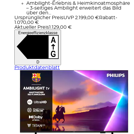
Ambilight-Erlebnis & Heimkinoatmosphäre
– 3-seitiges Ambilight erweitert das Bild
über den...
Ursprünglicher Preis
UVP 2.199,00 €
Rabatt
-
1.070,00 €
Aktueller Preis
1.129,00 €
Energieeffizienzklasse
D
Produktdatenblatt