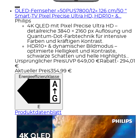
QLED-Fernseher »50PUS7800/12« 126 cm/50 ″
Smart-TV Pixel Precise Ultra HD, HDR10+ &...
Philips
4K QLED mit Pixel Precise Ultra HD –
detailreiche 3840 × 2160 px Auflösung und
Quantum‑Dot‑Farbtechnik für intensive
Farben und kräftigen Kontrast.
HDR10+ & dynamischer Bildmodus –
optimierte Helligkeit und Kontraste,
schwarze Schatten und helle Highlights...
Ursprünglicher Preis
UVP 649,00 €
Rabatt
- 294,01
€
Aktueller Preis
354,99 €
Energieeffizienzklasse
E
Produktdatenblatt