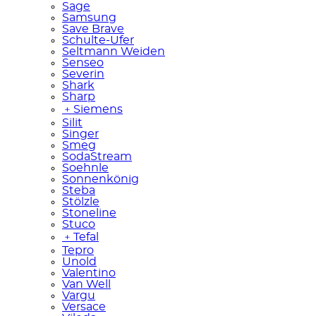
Sage
Samsung
Save Brave
Schulte-Ufer
Seltmann Weiden
Senseo
Severin
Shark
Sharp
﹢
Siemens
Silit
Singer
Smeg
SodaStream
Soehnle
Sonnenkönig
Steba
Stölzle
Stoneline
Stuco
﹢
Tefal
Tepro
Unold
Valentino
Van Well
Vargu
Versace