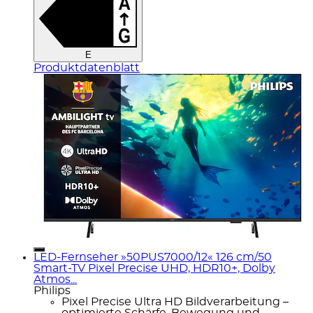
E
Produktdatenblatt
LED-Fernseher »50PUS7000/12« 126 cm/50
Smart-TV Pixel Precise UHD, HDR10+, Dolby
Atmos...
Philips
Pixel Precise Ultra HD Bildverarbeitung –