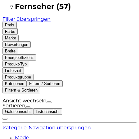
Fernseher (57)
Filter überspringen
Preis
Farbe
Marke
Bewertungen
Breite
Energieeffizienz
Produkt-Typ
Lieferzeit
Produktgruppe
Kategorien
Filtern / Sortieren
Filtern & Sortieren
Ansicht wechseln
Sortieren
Galerieansicht
Listenansicht
Kategorie-Navigation überspringen
Mode