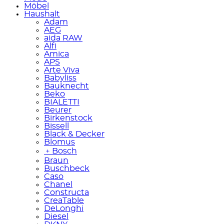
Möbel
Haushalt
Adam
AEG
aida RAW
Alfi
Amica
APS
Arte Viva
Babyliss
Bauknecht
Beko
BIALETTI
Beurer
Birkenstock
Bissell
Black & Decker
Blomus
﹢
Bosch
Braun
Buschbeck
Caso
Chanel
Constructa
CreaTable
DeLonghi
Diesel