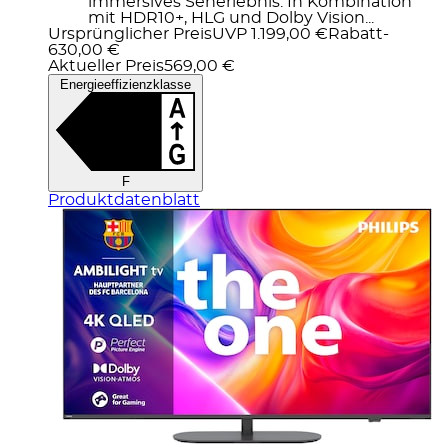
immersives Seherlebnis. In Kombination
mit HDR10+, HLG und Dolby Vision...
Ursprünglicher Preis
UVP 1.199,00 €
Rabatt
-
630,00 €
Aktueller Preis
569,00 €
Energieeffizienzklasse
F
Produktdatenblatt