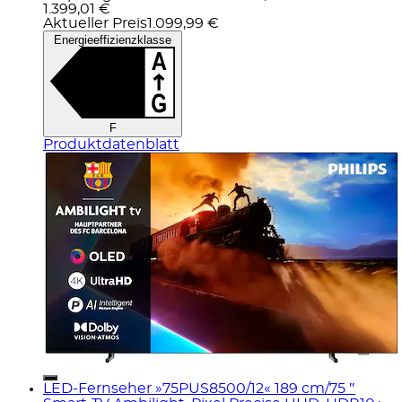
1.399,01 €
Aktueller Preis
1.099,99 €
Energieeffizienzklasse
F
Produktdatenblatt
LED-Fernseher »75PUS8500/12« 189 cm/75 ″