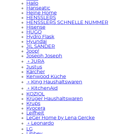
Hailo
Hanseatic
Heine Home
HENSSLERS
HENSSLERS SCHNELLE NUMMER
Hisense
HUGO
Hydro Flask
Hyundai
JIL SANDER
Joop!
Joseph Joseph
﹢
JURA
Justus
Kärcher
Kenwood Küche
﹢
King Haushaltswaren
﹢
KitchenAid
KOZIOL
Krüger Haushaltswaren
Krups
Kyocera
Leifheit
LeGer Home by Lena Gercke
﹢
Leonardo
LG
Libbey