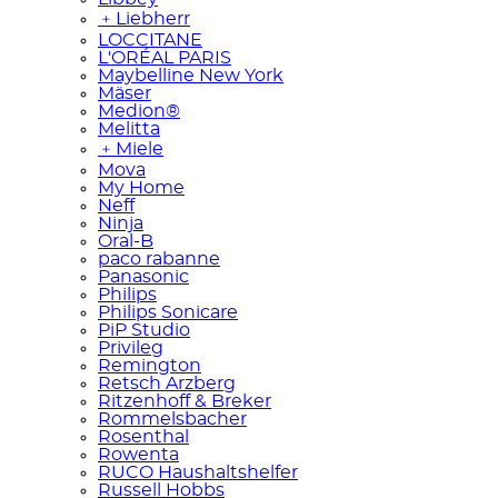
﹢
Liebherr
L`OCCITANE
L'ORÉAL PARIS
Maybelline New York
Mäser
Medion®
Melitta
﹢
Miele
Mova
My Home
Neff
Ninja
Oral-B
paco rabanne
Panasonic
Philips
Philips Sonicare
PiP Studio
Privileg
Remington
Retsch Arzberg
Ritzenhoff & Breker
Rommelsbacher
Rosenthal
Rowenta
RUCO Haushaltshelfer
Russell Hobbs