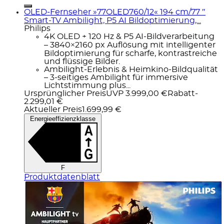
OLED-Fernseher »77OLED760/12« 194 cm/77 ″
Smart-TV Ambilight, P5 AI Bildoptimierung,...
Philips
4K OLED + 120 Hz & P5 AI-Bildverarbeitung
– 3840×2160 px Auflösung mit intelligenter
Bildoptimierung für scharfe, kontrastreiche
und flüssige Bilder.
Ambilight-Erlebnis & Heimkino-Bildqualität
– 3-seitiges Ambilight für immersive
Lichtstimmung plus...
Ursprünglicher Preis
UVP 3.999,00 €
Rabatt
-
2.299,01 €
Aktueller Preis
1.699,99 €
Energieeffizienzklasse
F
Produktdatenblatt