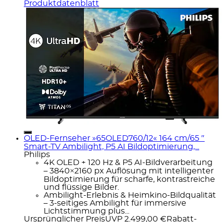
Produktdatenblatt
OLED-Fernseher »65OLED760/12« 164 cm/65 ″
Smart-TV Ambilight, P5 AI Bildoptimierung,...
Philips
4K OLED + 120 Hz & P5 AI-Bildverarbeitung
– 3840×2160 px Auflösung mit intelligenter
Bildoptimierung für scharfe, kontrastreiche
und flüssige Bilder.
Ambilight-Erlebnis & Heimkino-Bildqualität
– 3-seitiges Ambilight für immersive
Lichtstimmung plus...
Ursprünglicher Preis
UVP 2.499,00 €
Rabatt
-