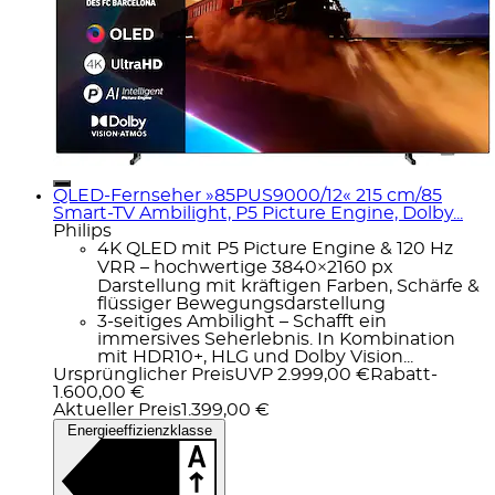
QLED-Fernseher »85PUS9000/12« 215 cm/85
Smart-TV Ambilight, P5 Picture Engine, Dolby...
Philips
4K QLED mit P5 Picture Engine & 120 Hz
VRR – hochwertige 3840×2160 px
Darstellung mit kräftigen Farben, Schärfe &
flüssiger Bewegungsdarstellung
3-seitiges Ambilight – Schafft ein
immersives Seherlebnis. In Kombination
mit HDR10+, HLG und Dolby Vision...
Ursprünglicher Preis
UVP 2.999,00 €
Rabatt
-
1.600,00 €
Aktueller Preis
1.399,00 €
Energieeffizienzklasse