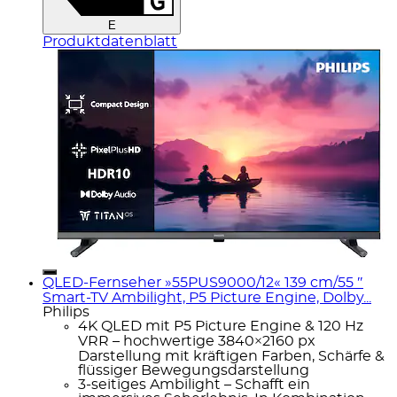
E
Produktdatenblatt
QLED-Fernseher »55PUS9000/12« 139 cm/55 ″
Smart-TV Ambilight, P5 Picture Engine, Dolby...
Philips
4K QLED mit P5 Picture Engine & 120 Hz
VRR – hochwertige 3840×2160 px
Darstellung mit kräftigen Farben, Schärfe &
flüssiger Bewegungsdarstellung
3-seitiges Ambilight – Schafft ein