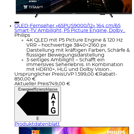
QLED-Fernseher »65PUS9000/12« 164 cm/65
Smart-TV Ambilight, P5 Picture Engine, Dolby...
Philips
4K QLED mit P5 Picture Engine & 120 Hz
VRR – hochwertige 3840×2160 px
Darstellung mit kräftigen Farben, Schärfe &
flüssiger Bewegungsdarstellung
3-seitiges Ambilight – Schafft ein
immersives Seherlebnis. In Kombination
mit HDR10+, HLG und Dolby Vision...
Ursprünglicher Preis
UVP 1.599,00 €
Rabatt
-
850,00 €
Aktueller Preis
749,00 €
Energieeffizienzklasse
E
Produktdatenblatt