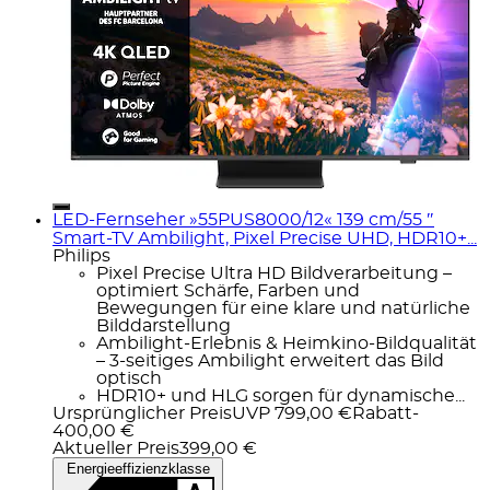
LED-Fernseher »55PUS8000/12« 139 cm/55 ″
Smart-TV Ambilight, Pixel Precise UHD, HDR10+...
Philips
Pixel Precise Ultra HD Bildverarbeitung –
optimiert Schärfe, Farben und
Bewegungen für eine klare und natürliche
Bilddarstellung
Ambilight-Erlebnis & Heimkino-Bildqualität
– 3-seitiges Ambilight erweitert das Bild
optisch
HDR10+ und HLG sorgen für dynamische...
Ursprünglicher Preis
UVP 799,00 €
Rabatt
-
400,00 €
Aktueller Preis
399,00 €
Energieeffizienzklasse