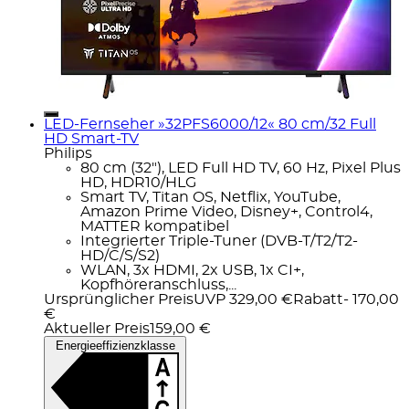
LED-Fernseher »32PFS6000/12« 80 cm/32 Full
HD Smart-TV
Philips
80 cm (32"), LED Full HD TV, 60 Hz, Pixel Plus
HD, HDR10/HLG
Smart TV, Titan OS, Netflix, YouTube,
Amazon Prime Video, Disney+, Control4,
MATTER kompatibel
Integrierter Triple-Tuner (DVB-T/T2/T2-
HD/C/S/S2)
WLAN, 3x HDMI, 2x USB, 1x CI+,
Kopfhöreranschluss,...
Ursprünglicher Preis
UVP 329,00 €
Rabatt
- 170,00
€
Aktueller Preis
159,00 €
Energieeffizienzklasse