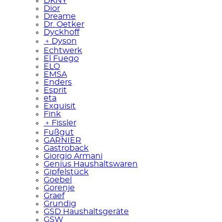
DKNY
Dior
Dreame
Dr. Oetker
Dyckhoff
﹢
Dyson
Echtwerk
El Fuego
ELO
EMSA
Enders
Esprit
eta
Exquisit
Fink
﹢
Fissler
Fußgut
GARNIER
Gastroback
Giorgio Armani
Genius Haushaltswaren
Gipfelstück
Goebel
Gorenje
Graef
Grundig
GSD Haushaltsgeräte
GSW