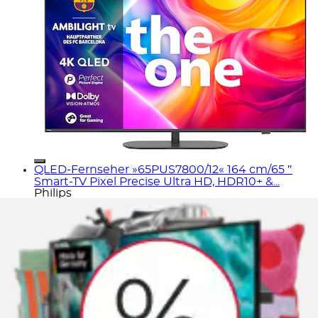
QLED-Fernseher »65PUS7800/12« 164 cm/65 ″
Smart-TV Pixel Precise Ultra HD, HDR10+ &...
Philips
4K QLED mit Pixel Precise Ultra HD –
detailreiche 3840 × 2160 px Auflösung und
Quantum‑Dot‑Farbtechnik für intensive
Farben und kräftigen Kontrast.
HDR10+ & dynamischer Bildmodus –
optimierte Helligkeit und Kontraste,
schwarze Schatten und helle Highlights...
Ursprünglicher Preis
UVP 999,00 €
Rabatt
- 499,01
€
Aktueller Preis
499,99 €