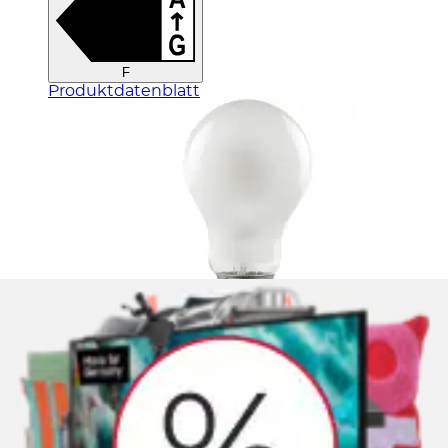
F
Produktdatenblatt
LED Einbauleuchte »Areo« LED-Modul 1 Stk.
warmweiß - kaltweiß LED-Modul, Weiß Tunable
Paulmann
Ursprünglicher Preis
UVP 104,99 €
Rabatt
- 23 %
Aktueller Preis
80,03 €