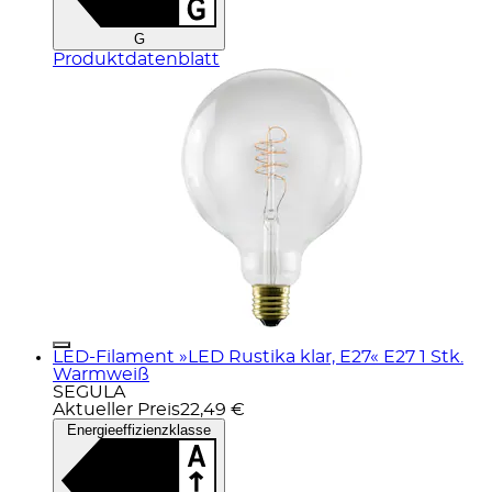
G
Produktdatenblatt
LED-Filament »LED Rustika klar, E27« E27 1 Stk.
Warmweiß
SEGULA
Aktueller Preis
22,49 €
Energieeffizienzklasse