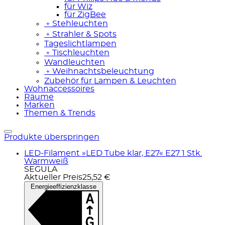
für Wiz
für ZigBee
﹢
Stehleuchten
﹢
Strahler & Spots
Tageslichtlampen
﹢
Tischleuchten
Wandleuchten
﹢
Weihnachtsbeleuchtung
Zubehör für Lampen & Leuchten
Wohnaccessoires
Räume
Marken
Themen & Trends
Produkte überspringen
LED-Filament »LED Tube klar, E27« E27 1 Stk.
Warmweiß
SEGULA
Aktueller Preis
25,52 €
Energieeffizienzklasse