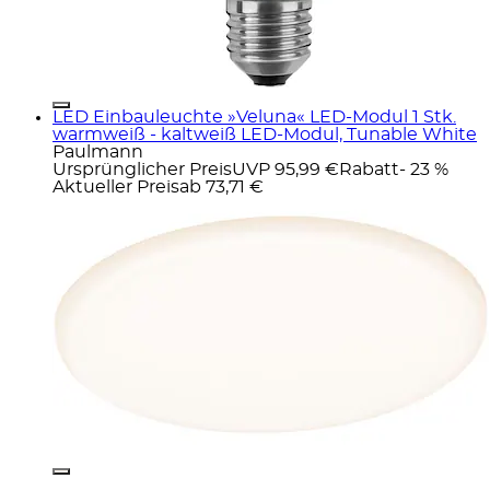
LED Einbauleuchte »Veluna« LED-Modul 1 Stk.
warmweiß - kaltweiß LED-Modul, Tunable White
Paulmann
Ursprünglicher Preis
UVP 95,99 €
Rabatt
- 23 %
Aktueller Preis
ab
73,71 €