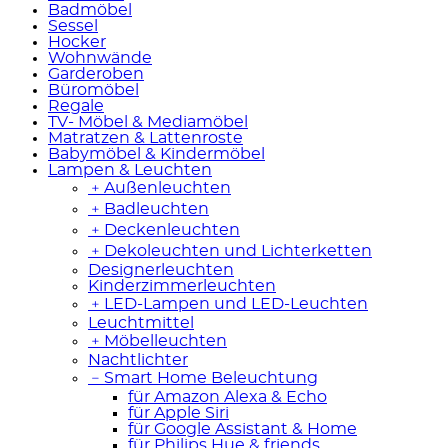
Badmöbel
Sessel
Hocker
Wohnwände
Garderoben
Büromöbel
Regale
TV- Möbel & Mediamöbel
Matratzen & Lattenroste
Babymöbel & Kindermöbel
Lampen & Leuchten
﹢
Außenleuchten
﹢
Badleuchten
﹢
Deckenleuchten
﹢
Dekoleuchten und Lichterketten
Designerleuchten
Kinderzimmerleuchten
﹢
LED-Lampen und LED-Leuchten
Leuchtmittel
﹢
Möbelleuchten
Nachtlichter
﹣
Smart Home Beleuchtung
für Amazon Alexa & Echo
für Apple Siri
für Google Assistant & Home
für Philips Hue & friends