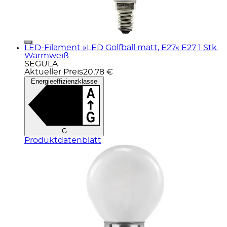
LED-Filament »LED Golfball matt, E27« E27 1 Stk.
Warmweiß
SEGULA
Aktueller Preis
20,78 €
Energieeffizienzklasse
G
Produktdatenblatt