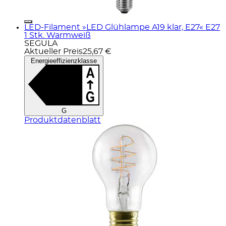
LED-Filament »LED Glühlampe A19 klar, E27« E27
1 Stk. Warmweiß
SEGULA
Aktueller Preis
25,67 €
Energieeffizienzklasse
G
Produktdatenblatt