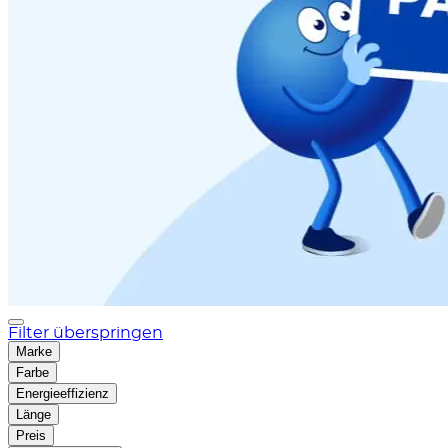
Filter überspringen
Marke
Farbe
Energieeffizienz
Länge
Preis