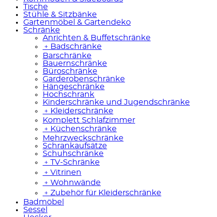
Tische
Stühle & Sitzbänke
Gartenmöbel & Gartendeko
Schränke
Anrichten & Buffetschränke
﹢
Badschränke
Barschränke
Bauernschränke
Büroschränke
Garderobenschränke
Hängeschränke
Hochschrank
Kinderschränke und Jugendschränke
﹢
Kleiderschränke
Komplett Schlafzimmer
﹢
Küchenschränke
Mehrzweckschränke
Schrankaufsätze
Schuhschränke
﹢
TV-Schränke
﹢
Vitrinen
﹢
Wohnwände
﹢
Zubehör für Kleiderschränke
Badmöbel
Sessel