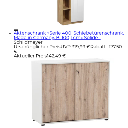
Aktenschrank »Serie 400, Schiebetürenschrank,
Made in Germany, B: 100,1 cm« Solide...
Schildmeyer
Ursprünglicher Preis
UVP 319,99 €
Rabatt
- 177,50
€
Aktueller Preis
142,49 €