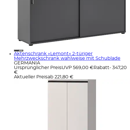
Aktenschrank »Lemont« 2-türiger
Mehrzweckschrank wahlweise mit Schublade
GERMANIA
Ursprünglicher Preis
UVP 569,00 €
Rabatt
- 347,20
€
Aktueller Preis
ab
221,80 €