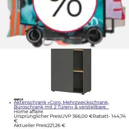
Aktenschrank »Adrano« passend für Ordner, in 2
Höhen, beidseitig montierbar, Made in...
GERMANIA
Ursprünglicher Preis
UVP 339,00 €
Rabatt
- 217,22
€
Aktueller Preis
ab
121,78 €
Aktenschrank »Coro, Mehrzweckschrank,
Büroschrank mit 2 Türen« & verstellbare...
Home affaire
Ursprünglicher Preis
UVP 366,00 €
Rabatt
- 144,74
€
Aktueller Preis
221,26 €