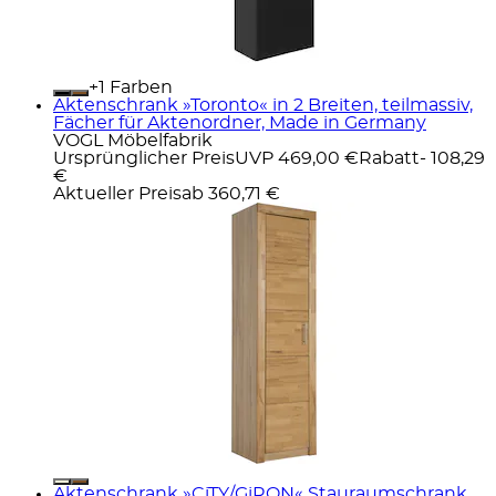
+
Farben
Aktenschrank »Toronto« in 2 Breiten, teilmassiv,
Fächer für Aktenordner, Made in Germany
VOGL Möbelfabrik
Ursprünglicher Preis
UVP 469,00 €
Rabatt
- 108,29
€
Aktueller Preis
ab
360,71 €
Aktenschrank »CiTY/GiRON« Stauraumschrank