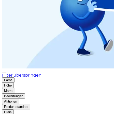
Filter überspringen
Farbe
Höhe
Marke
Bewertungen
Aktionen
Produktstandard
Preis