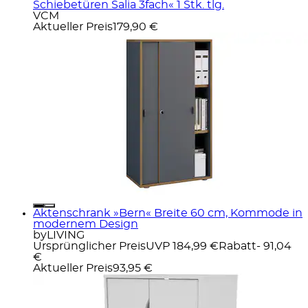
Schiebetüren Salia 3fach« 1 Stk. tlg.
VCM
Aktueller Preis
179,90 €
Aktenschrank »Bern« Breite 60 cm, Kommode in
modernem Design
byLIVING
Ursprünglicher Preis
UVP 184,99 €
Rabatt
- 91,04
€
Aktueller Preis
93,95 €