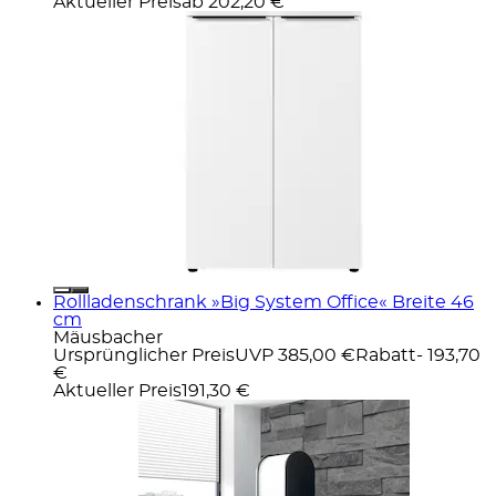
Aktueller Preis
ab
202,20 €
Rollladenschrank »Big System Office« Breite 46
cm
Mäusbacher
Ursprünglicher Preis
UVP 385,00 €
Rabatt
- 193,70
€
Aktueller Preis
191,30 €