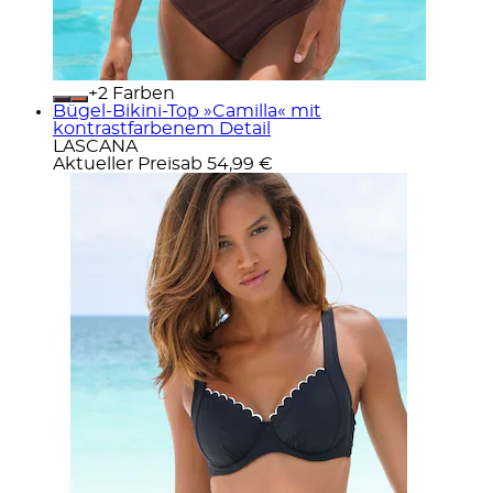
+
Farben
Bügel-Bikini-Top »Camilla« mit
kontrastfarbenem Detail
LASCANA
Aktueller Preis
ab
54,99 €