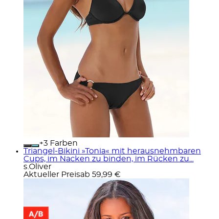
+
Farben
Triangel-Bikini »Tonia« mit herausnehmbaren
Cups, im Nacken zu binden, im Rücken zu...
s.Oliver
Aktueller Preis
ab
59,99 €