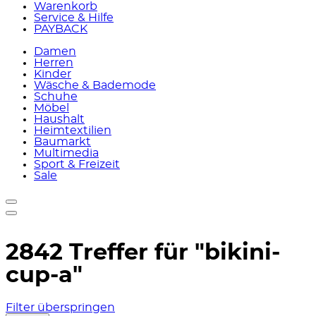
Warenkorb
Service & Hilfe
PAYBACK
Damen
Herren
Kinder
Wäsche & Bademode
Schuhe
Möbel
Haushalt
Heimtextilien
Baumarkt
Multimedia
Sport & Freizeit
Sale
2842 Treffer für
"bikini-
cup-a"
Filter überspringen