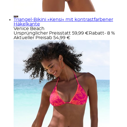
Triangel-Bikini »Kensi« mit kontrastfarbener
Häkelkante
Venice Beach
Ursprünglicher Preis
statt 59,99 €
Rabatt
- 8 %
Aktueller Preis
ab
54,99 €