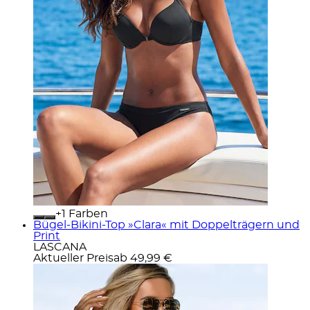
+
Farben
Bügel-Bikini-Top »Clara« mit Doppelträgern und
Print
LASCANA
Aktueller Preis
ab
49,99 €