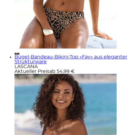
Bügel-Bandeau-Bikini-Top »Fay« aus eleganter
Strukturware
LASCANA
Aktueller Preis
ab
54,99 €