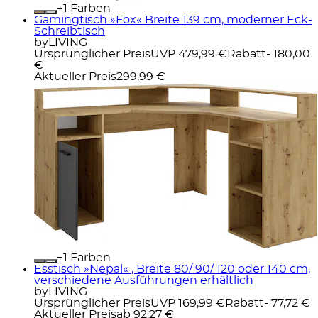
+
Farben
Gamingtisch »Fox« Breite 139 cm, moderner Eck-
Schreibtisch
byLIVING
Ursprünglicher Preis
UVP 479,99 €
Rabatt
- 180,00
€
Aktueller Preis
299,99 €
+
Farben
Esstisch »Nepal« , Breite 80/ 90/ 120 oder 140 cm,
verschiedene Ausführungen erhältlich
byLIVING
Ursprünglicher Preis
UVP 169,99 €
Rabatt
- 77,72 €
Aktueller Preis
ab
92,27 €