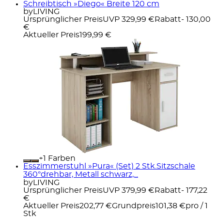
Schreibtisch »Diego« Breite 120 cm
byLIVING
Ursprünglicher Preis
UVP 329,99 €
Rabatt
- 130,00
€
Aktueller Preis
199,99 €
+
Farben
Esszimmerstuhl »Pura« (Set) 2 Stk.Sitzschale
360°drehbar, Metall schwarz,...
byLIVING
Ursprünglicher Preis
UVP 379,99 €
Rabatt
- 177,22
€
Aktueller Preis
202,77 €
Grundpreis
101,38 €
pro
/
1
Stk