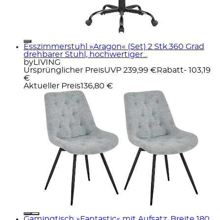
Esszimmerstuhl »Aragon« (Set) 2 Stk.360 Grad
drehbarer Stuhl, hochwertiger...
byLIVING
Ursprünglicher Preis
UVP 239,99 €
Rabatt
- 103,19
€
Aktueller Preis
136,80 €
Gamingtisch »Fantastic« mit Aufsatz, Breite 180