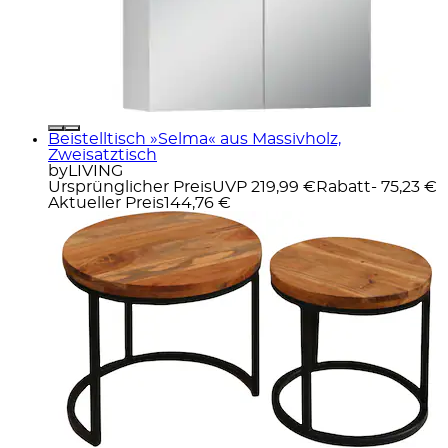
Beistelltisch »Selma« aus Massivholz,
Zweisatztisch
byLIVING
Ursprünglicher Preis
UVP 219,99 €
Rabatt
- 75,23 €
Aktueller Preis
144,76 €