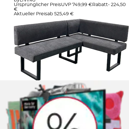
Ursprünglicher Preis
UVP 749,99 €
Rabatt
- 224,50
€
Aktueller Preis
ab
525,49 €
Drehstuhl »Flex« () 1 Stk.moderner Bürostuhl mit
vielen Einstellungsmöglichkeiten
byLIVING
Ursprünglicher Preis
UVP 249,99 €
Rabatt
- 140,99
€
Aktueller Preis
109,00 €