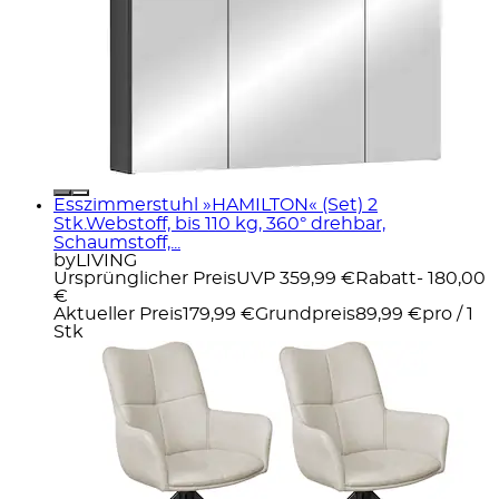
Esszimmerstuhl »HAMILTON« (Set) 2
Stk.Webstoff, bis 110 kg, 360° drehbar,
Schaumstoff,...
byLIVING
Ursprünglicher Preis
UVP 359,99 €
Rabatt
- 180,00
€
Aktueller Preis
179,99 €
Grundpreis
89,99 €
pro
/
1
Stk