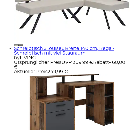
Schreibtisch »Louise« Breite 140 cm, Regal-
Schreibtisch mit viel Stauraum
byLIVING
Ursprünglicher Preis
UVP 309,99 €
Rabatt
- 60,00
€
Aktueller Preis
249,99 €