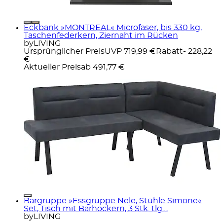
Eckbank »MONTREAL« Microfaser, bis 330 kg,
Taschenfederkern, Ziernaht im Rücken
byLIVING
Ursprünglicher Preis
UVP 719,99 €
Rabatt
- 228,22
€
Aktueller Preis
ab
491,77 €
Bargruppe »Essgruppe Nele, Stühle Simone«
Set, Tisch mit Barhockern, 3 Stk. tlg....
byLIVING