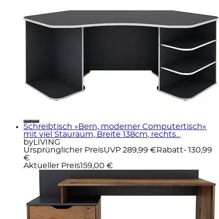
Schreibtisch »Bern, moderner Computertisch«
mit viel Stauraum, Breite 138cm, rechts...
byLIVING
Ursprünglicher Preis
UVP 289,99 €
Rabatt
- 130,99
€
Aktueller Preis
159,00 €