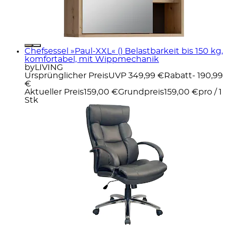
Chefsessel »Paul-XXL« () Belastbarkeit bis 150 kg,
komfortabel, mit Wippmechanik
byLIVING
Ursprünglicher Preis
UVP 349,99 €
Rabatt
- 190,99
€
Aktueller Preis
159,00 €
Grundpreis
159,00 €
pro
/
1
Stk