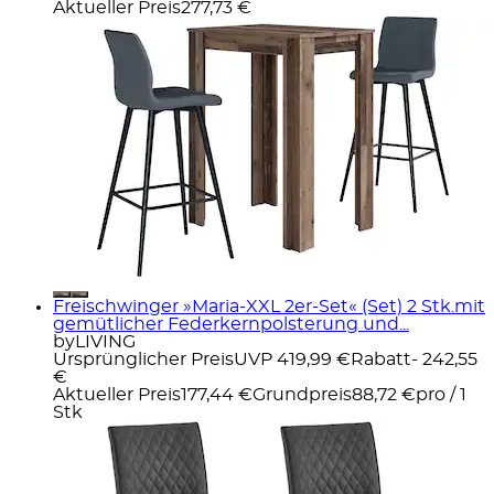
Aktueller Preis
277,73 €
Freischwinger »Maria-XXL 2er-Set« (Set) 2 Stk.mit
gemütlicher Federkernpolsterung und...
byLIVING
Ursprünglicher Preis
UVP 419,99 €
Rabatt
- 242,55
€
Aktueller Preis
177,44 €
Grundpreis
88,72 €
pro
/
1
Stk