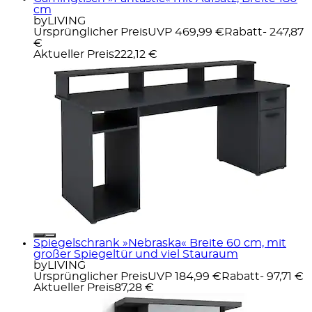
cm
byLIVING
Ursprünglicher Preis
UVP 469,99 €
Rabatt
- 247,87
€
Aktueller Preis
222,12 €
Spiegelschrank »Nebraska« Breite 60 cm, mit
großer Spiegeltür und viel Stauraum
byLIVING
Ursprünglicher Preis
UVP 184,99 €
Rabatt
- 97,71 €
Aktueller Preis
87,28 €