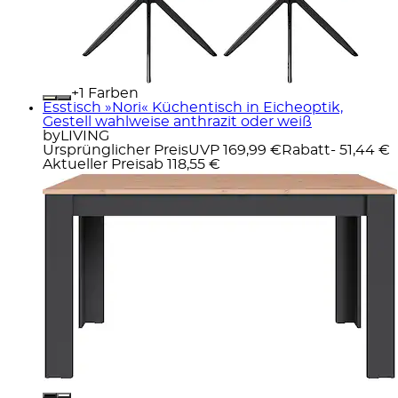
+
Farben
Esstisch »Nori« Küchentisch in Eicheoptik,
Gestell wahlweise anthrazit oder weiß
byLIVING
Ursprünglicher Preis
UVP 169,99 €
Rabatt
- 51,44 €
Aktueller Preis
ab
118,55 €