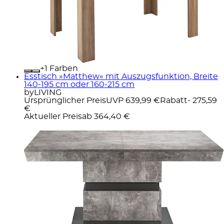
+
Farben
Esstisch »Matthew« mit Auszugsfunktion, Breite
140-195 cm oder 160-215 cm
byLIVING
Ursprünglicher Preis
UVP 639,99 €
Rabatt
- 275,59
€
Aktueller Preis
ab
364,40 €