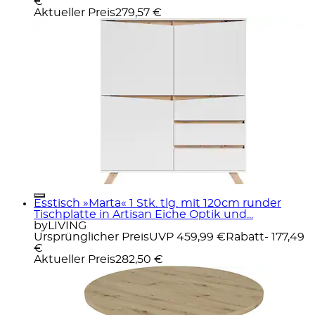
€
Aktueller Preis
279,57 €
Esstisch »Marta« 1 Stk. tlg. mit 120cm runder
Tischplatte in Artisan Eiche Optik und...
byLIVING
Ursprünglicher Preis
UVP 459,99 €
Rabatt
- 177,49
€
Aktueller Preis
282,50 €