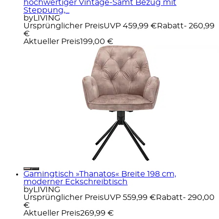
hochwertiger Vintage-Samt Bezug mit
Steppung,...
byLIVING
Ursprünglicher Preis
UVP 459,99 €
Rabatt
- 260,99
€
Aktueller Preis
199,00 €
Gamingtisch »Thanatos« Breite 198 cm,
moderner Eckschreibtisch
byLIVING
Ursprünglicher Preis
UVP 559,99 €
Rabatt
- 290,00
€
Aktueller Preis
269,99 €