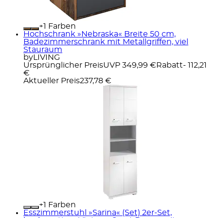
+
Farben
Hochschrank »Nebraska« Breite 50 cm,
Badezimmerschrank mit Metallgriffen, viel
Stauraum
byLIVING
Ursprünglicher Preis
UVP 349,99 €
Rabatt
- 112,21
€
Aktueller Preis
237,78 €
+
Farben
Esszimmerstuhl »Sarina« (Set) 2er-Set,