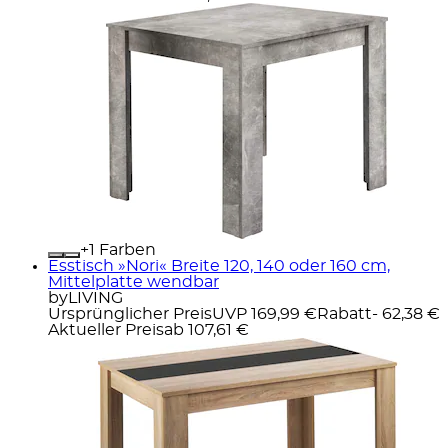
+
Farben
Esstisch »Nori« Breite 120, 140 oder 160 cm,
Mittelplatte wendbar
byLIVING
Ursprünglicher Preis
UVP 169,99 €
Rabatt
- 62,38 €
Aktueller Preis
ab
107,61 €