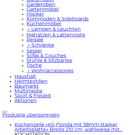
Garderoben
Gartenmöbel
Hocker
Kommoden & Sideboards
Küchenmöbel
﹢
Lampen & Leuchten
Matratzen & Lattenroste
Regale
﹢
Schränke
Sessel
Sofas & Couches
Stühle & Sitzbänke
Tische
﹢
Wohnaccessoires
Haushalt
Heimtextilien
Baumarkt
Multimedia
Sport & Freizeit
Aktionen
Produkte überspringen
Küchenzeile »KS-Florida mit 38mm starker
Arbeitsplatte« Breite 210 cm, wahlweise mit...
KOCHSTATION