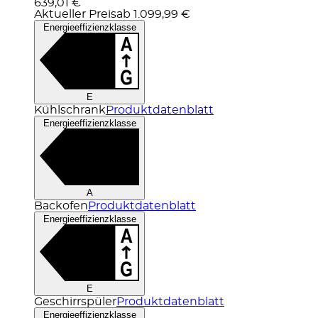
639,01 €
Aktueller Preis
ab
1.099,99 €
Energieeffizienzklasse
E
Kühlschrank
Produktdatenblatt
Energieeffizienzklasse
A
Backofen
Produktdatenblatt
Energieeffizienzklasse
E
Geschirrspüler
Produktdatenblatt
Energieeffizienzklasse