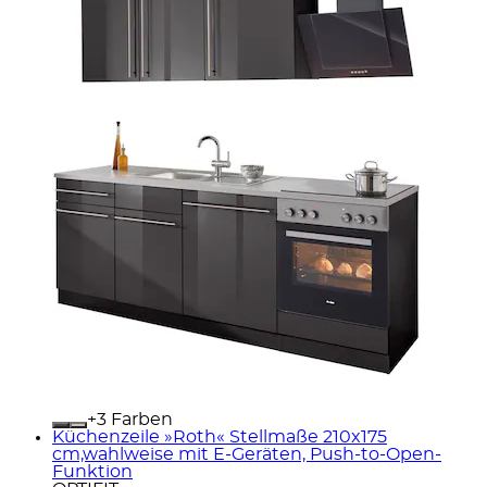
+
Farben
Küchenzeile »Roth« Stellmaße 210x175
cm,wahlweise mit E-Geräten, Push-to-Open-
Funktion