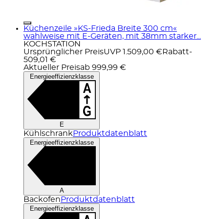
Küchenzeile »KS-Frieda Breite 300 cm«
wahlweise mit E-Geräten, mit 38mm starker...
KOCHSTATION
Ursprünglicher Preis
UVP 1.509,00 €
Rabatt
-
509,01 €
Aktueller Preis
ab
999,99 €
Energieeffizienzklasse
E
Kühlschrank
Produktdatenblatt
Energieeffizienzklasse
A
Backofen
Produktdatenblatt
Energieeffizienzklasse