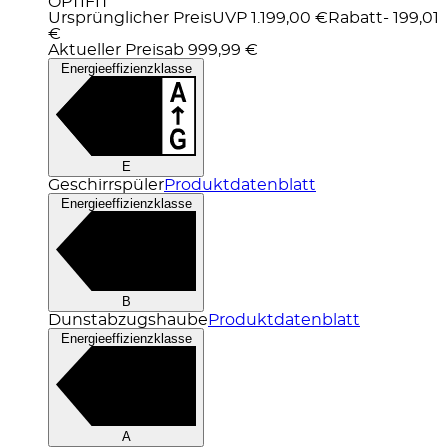
OPTIFIT
Ursprünglicher Preis
UVP 1.199,00 €
Rabatt
- 199,01
€
Aktueller Preis
ab
999,99 €
Energieeffizienzklasse
E
Geschirrspüler
Produktdatenblatt
Energieeffizienzklasse
B
Dunstabzugshaube
Produktdatenblatt
Energieeffizienzklasse
A