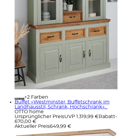
+
Farben
Buffet »Westminster, Buffetschrank im
Landhausstil, Schrank, Hochschrank«...
OTTO home
Ursprünglicher Preis
UVP 1.319,99 €
Rabatt
-
670,00 €
Aktueller Preis
649,99 €