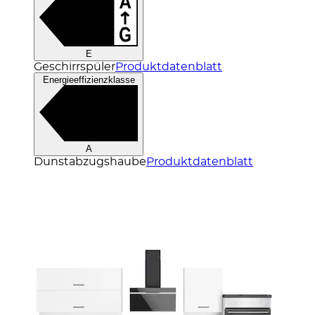
E
Geschirrspüler
Produktdatenblatt
Energieeffizienzklasse
A
Dunstabzugshaube
Produktdatenblatt