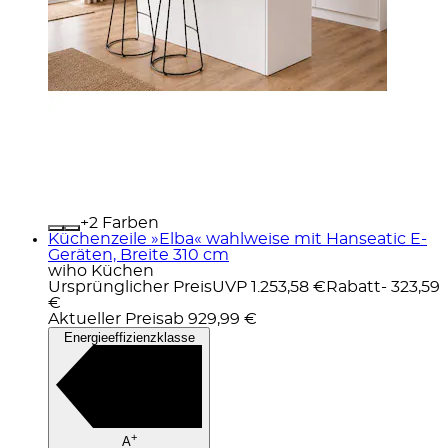
+
Farben
Küchenzeile »Elba« wahlweise mit Hanseatic E-
Geräten, Breite 310 cm
wiho Küchen
Ursprünglicher Preis
UVP 1.253,58 €
Rabatt
- 323,59
€
Aktueller Preis
ab
929,99 €
Energieeffizienzklasse
+
A