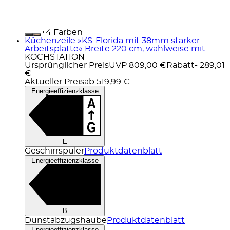
+
Farben
Küchenzeile »KS-Florida mit 38mm starker
Arbeitsplatte« Breite 220 cm, wahlweise mit...
KOCHSTATION
Ursprünglicher Preis
UVP 809,00 €
Rabatt
- 289,01
€
Aktueller Preis
ab
519,99 €
Energieeffizienzklasse
E
Geschirrspüler
Produktdatenblatt
Energieeffizienzklasse
B
Dunstabzugshaube
Produktdatenblatt
Energieeffizienzklasse