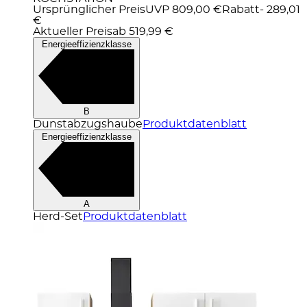
Ursprünglicher Preis
UVP 809,00 €
Rabatt
- 289,01
€
Aktueller Preis
ab
519,99 €
Energieeffizienzklasse
B
Dunstabzugshaube
Produktdatenblatt
Energieeffizienzklasse
A
Herd-Set
Produktdatenblatt