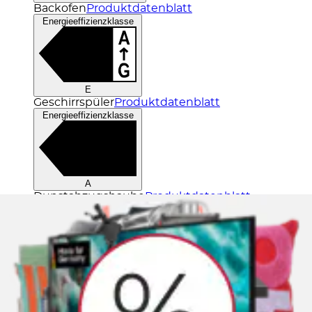
Backofen
Produktdatenblatt
Energieeffizienzklasse
E
Geschirrspüler
Produktdatenblatt
Energieeffizienzklasse
A
Dunstabzugshaube
Produktdatenblatt