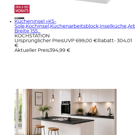
Kücheninsel »KS-
Sole,Kochinsel,Küchenarbeitsblock,Inselküche,Arb
Breite 155...
KOCHSTATION
Ursprünglicher Preis
UVP 699,00 €
Rabatt
- 304,01
€
Aktueller Preis
394,99 €