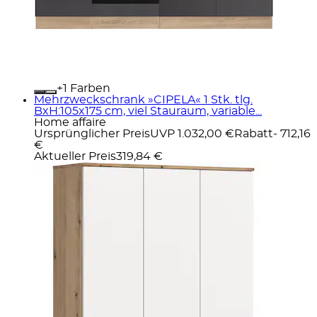
+
Farben
Mehrzweckschrank »CIPELA« 1 Stk. tlg.
BxH:105x175 cm, viel Stauraum, variable...
Home affaire
Ursprünglicher Preis
UVP 1.032,00 €
Rabatt
- 712,16
€
Aktueller Preis
319,84 €