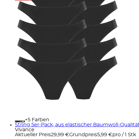
+
Farben
String 5er-Pack, aus elastischer Baumwoll-Qualitä
Vivance
Aktueller Preis
29,99 €
Grundpreis
5,99 €
pro
/
1 Stk