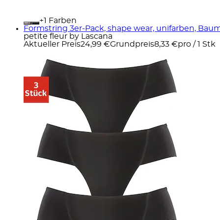
+
Farben
Formstring 3er-Pack, shape wear, unifarben, Ba
petite fleur by Lascana
Aktueller Preis
24,99 €
Grundpreis
8,33 €
pro
/
1 Stk