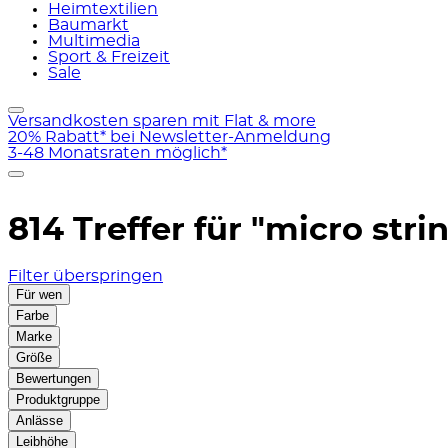
Heimtextilien
Baumarkt
Multimedia
Sport & Freizeit
Sale
Versandkosten sparen mit Flat & more
20% Rabatt* bei Newsletter-Anmeldung
3-48 Monatsraten möglich*
814 Treffer für
"micro stri
Filter überspringen
Für wen
Farbe
Marke
Größe
Bewertungen
Produktgruppe
Anlässe
Leibhöhe