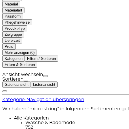
Material
Materialart
Passform
Pflegehinweise
Produkt-Typ
Zielgruppe
Lieferzeit
Preis
Mehr anzeigen (
)
Kategorien
Filtern / Sortieren
Filtern & Sortieren
Ansicht wechseln
Sortieren
Galerieansicht
Listenansicht
Kategorie-Navigation überspringen
Wir haben "micro string" in folgenden Sortimenten ge
Alle Kategorien
Wäsche & Bademode
752