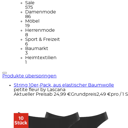
Sale
575
Damenmode
86
Möbel
19
Herrenmode
8
Sport & Freizeit
6
Baumarkt
3
Heimtextilien
1
Produkte überspringen
String 10er-Pack, aus elastischer Baumwolle
petite fleur by Lascana
Aktueller Preis
ab
24,99 €
Grundpreis
2,49 €
pro
/
1 