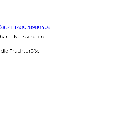
fsatz ETA002898040«
r harte Nussschalen
 die Fruchtgröße