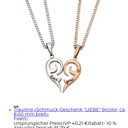
Trauring »Schmuck Geschenk "LIEBE" bicolor, ca.
8,00 mm breit«
Firetti
Ursprünglicher Preis
UVP 40,21 €
Rabatt
- 10 %
Aktueller Preis
ab
35,79 €