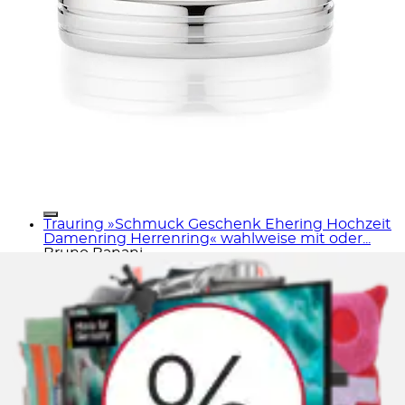
Trauring »Schmuck Geschenk Ehering Hochzeit
Damenring Herrenring« wahlweise mit oder...
Bruno Banani
Ursprünglicher Preis
UVP 142,00 €
Rabatt
- 74,42
€
Aktueller Preis
ab
67,58 €