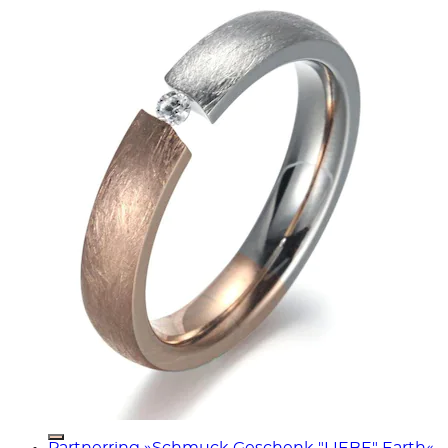
Partnerring »Schmuck Geschenk "LIEBE" Earth«