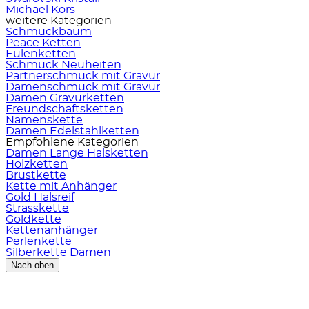
Michael Kors
weitere Kategorien
Schmuckbaum
Peace Ketten
Eulenketten
Schmuck Neuheiten
Partnerschmuck mit Gravur
Damenschmuck mit Gravur
Damen Gravurketten
Freundschaftsketten
Namenskette
Damen Edelstahlketten
Empfohlene Kategorien
Damen Lange Halsketten
Holzketten
Brustkette
Kette mit Anhänger
Gold Halsreif
Strasskette
Goldkette
Kettenanhänger
Perlenkette
Silberkette Damen
Nach oben