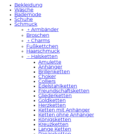
Bekleidung
Wäsche
Bademode
Schuhe
Schmuck
﹢
Armbänder
Broschen
﹢
Charms
Fußkettchen
Haarschmuck
﹣
Halsketten
Amulette
Anhänger
Brillenketten
Choker
Colliers
Edelstahlketten
Freundschaftsketten
Gliederketten
Goldketten
Herzketten
Ketten mit Anhänger
Ketten ohne Anhänger
Königsketten
Kreuzketten
Lange Ketten
Panzerketten