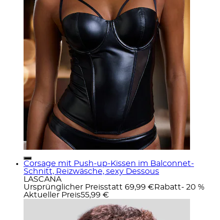
Corsage mit Push-up-Kissen im Balconnet-
Schnitt, Reizwäsche, sexy Dessous
LASCANA
Ursprünglicher Preis
statt 69,99 €
Rabatt
- 20 %
Aktueller Preis
55,99 €