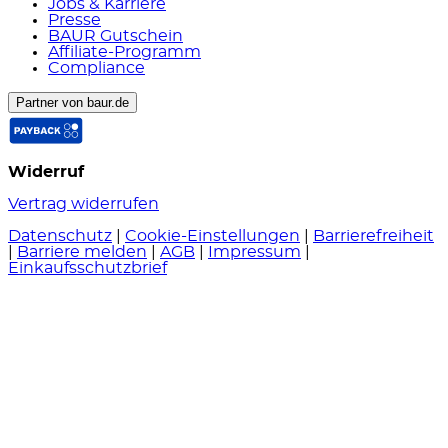
Jobs & Karriere
Presse
BAUR Gutschein
Affiliate-Programm
Compliance
Partner von baur.de
Widerruf
Vertrag widerrufen
Datenschutz
|
Cookie-Einstellungen
|
Barrierefreiheit
|
Barriere melden
|
AGB
|
Impressum
|
Einkaufsschutzbrief
Preisangaben inkl. gesetzl. Steuer und zzgl.
Service- & Versandkosten
.
© BAUR Versand, 96222 Burgkunstadt