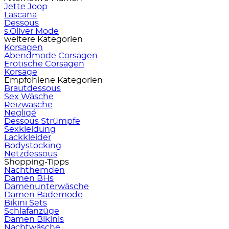
Jette Joop
Lascana
Dessous
s.Oliver Mode
weitere Kategorien
Korsagen
Abendmode Corsagen
Erotische Corsagen
Korsage
Empfohlene Kategorien
Brautdessous
Sex Wäsche
Reizwäsche
Negligé
Dessous Strümpfe
Sexkleidung
Lackkleider
Bodystocking
Netzdessous
Shopping-Tipps
Nachthemden
Damen BHs
Damenunterwäsche
Damen Bademode
Bikini Sets
Schlafanzüge
Damen Bikinis
Nachtwäsche