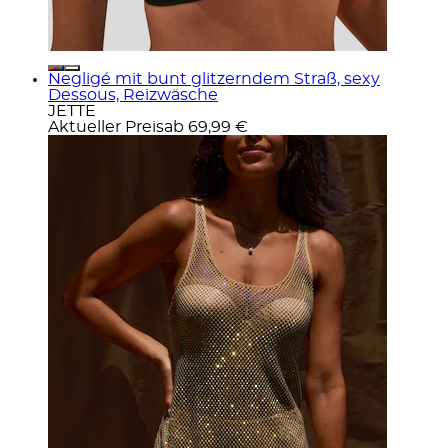
Negligé mit bunt glitzerndem Straß, sexy
Dessous, Reizwäsche
JETTE
Aktueller Preis
ab
69,99 €