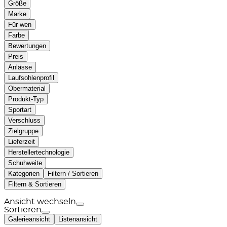
Größe
Marke
Für wen
Farbe
Bewertungen
Preis
Anlässe
Laufsohlenprofil
Obermaterial
Produkt-Typ
Sportart
Verschluss
Zielgruppe
Lieferzeit
Herstellertechnologie
Schuhweite
Kategorien
Filtern / Sortieren
Filtern & Sortieren
Ansicht wechseln
Sortieren
Galerieansicht
Listenansicht