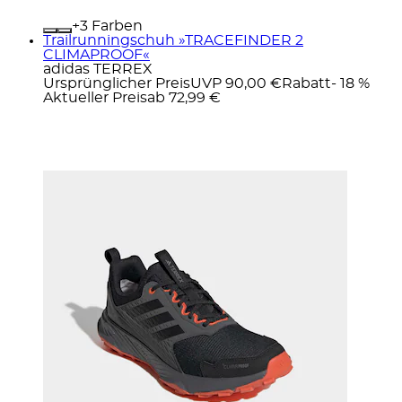
+
Farben
Trailrunningschuh »TRACEFINDER 2
CLIMAPROOF«
adidas TERREX
Ursprünglicher Preis
UVP 90,00 €
Rabatt
- 18 %
Aktueller Preis
ab
72,99 €