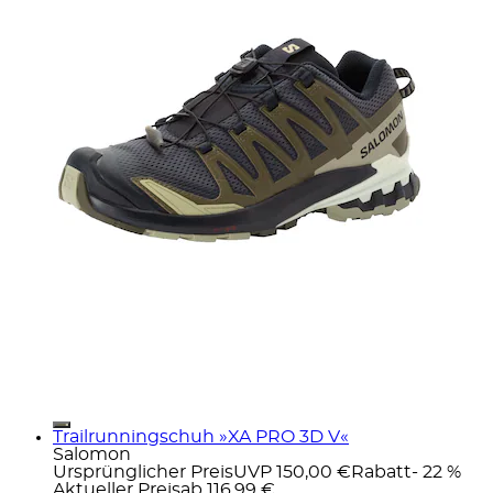
Trailrunningschuh »XA PRO 3D V«
Salomon
Ursprünglicher Preis
UVP 150,00 €
Rabatt
- 22 %
Aktueller Preis
ab
116,99 €