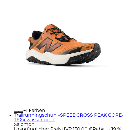
+
Farben
Trailrunningschuh »SPEEDCROSS PEAK GORE-
TEX« wasserdicht
Salomon
Ursprünglicher Preis
UVP 130,00 €
Rabatt
- 19 %