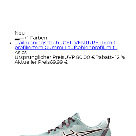
Neu
+
Farben
Trailrunningschuh »GEL-VENTURE 11« mit
profiliertem Gummi-Laufsohlenprofil, mit...
Asics
Ursprünglicher Preis
UVP 80,00 €
Rabatt
- 12 %
Aktueller Preis
69,99 €