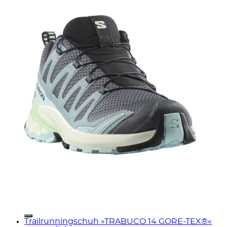
Trailrunningschuh »TRABUCO 14 GORE-TEX®«