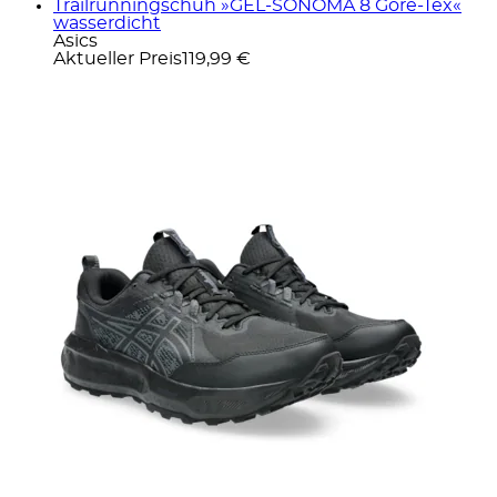
Trailrunningschuh »GEL-SONOMA 8 Gore-Tex«
wasserdicht
Asics
Aktueller Preis
119,99 €