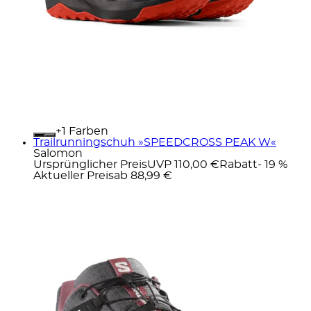
+
Farben
Trailrunningschuh »SPEEDCROSS PEAK W«
Salomon
Ursprünglicher Preis
UVP 110,00 €
Rabatt
- 19 %
Aktueller Preis
ab
88,99 €