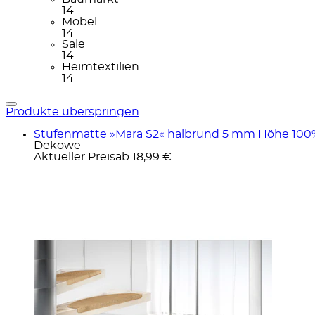
14
Möbel
14
Sale
14
Heimtextilien
14
Produkte überspringen
Stufenmatte »Mara S2« halbrund 5 mm Höhe 100% S
Dekowe
Aktueller Preis
ab
18,99 €