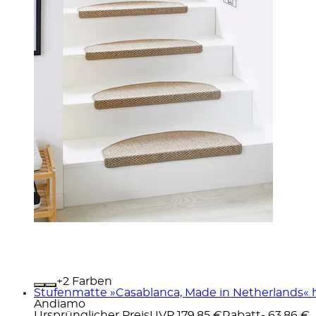
+
Farben
Stufenmatte »Casablanca, Made in Netherlands« h
Andiamo
Ursprünglicher Preis
UVP 179,85 €
Rabatt
- 63,86 €