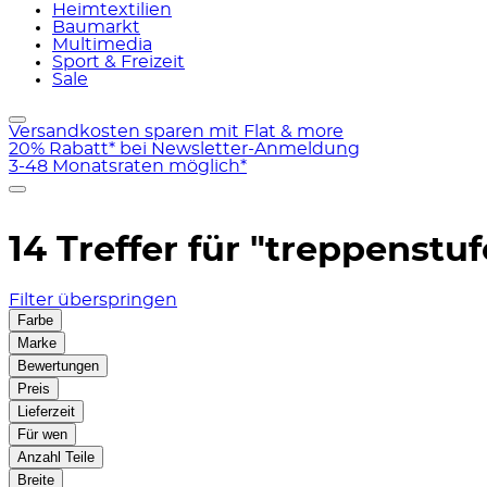
Heimtextilien
Baumarkt
Multimedia
Sport & Freizeit
Sale
Versandkosten sparen mit Flat & more
20% Rabatt* bei Newsletter-Anmeldung
3-48 Monatsraten möglich*
14 Treffer für
"treppenstuf
Filter überspringen
Farbe
Marke
Bewertungen
Preis
Lieferzeit
Für wen
Anzahl Teile
Breite