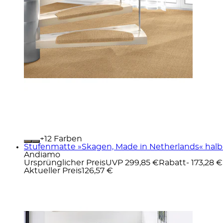
+
Farben
Stufenmatte »Skagen, Made in Netherlands« halbr
Andiamo
Ursprünglicher Preis
UVP 299,85 €
Rabatt
- 173,28 €
Aktueller Preis
126,57 €