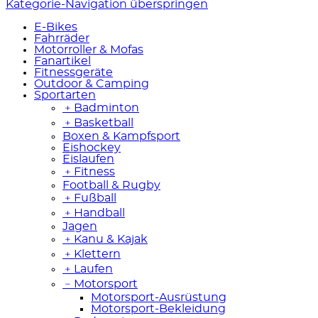
Kategorie-Navigation überspringen
E-Bikes
Fahrräder
Motorroller & Mofas
Fanartikel
Fitnessgeräte
Outdoor & Camping
Sportarten
﹢
Badminton
﹢
Basketball
Boxen & Kampfsport
Eishockey
Eislaufen
﹢
Fitness
Football & Rugby
﹢
Fußball
﹢
Handball
Jagen
﹢
Kanu & Kajak
﹢
Klettern
﹢
Laufen
﹣
Motorsport
Motorsport-Ausrüstung
Motorsport-Bekleidung