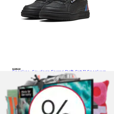
Sneaker »Scuderia Ferrari Drift Cat 11 Sneakers
Kinder«
PUMA
Aktueller Preis
49,95 €