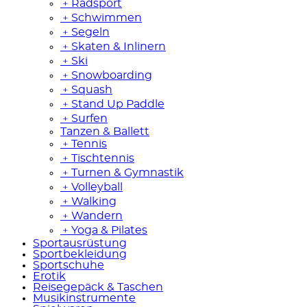
﹢
Radsport
﹢
Schwimmen
﹢
Segeln
﹢
Skaten & Inlinern
﹢
Ski
﹢
Snowboarding
﹢
Squash
﹢
Stand Up Paddle
﹢
Surfen
Tanzen & Ballett
﹢
Tennis
﹢
Tischtennis
﹢
Turnen & Gymnastik
﹢
Volleyball
﹢
Walking
﹢
Wandern
﹢
Yoga & Pilates
Sportausrüstung
Sportbekleidung
Sportschuhe
Erotik
Reisegepäck & Taschen
Musikinstrumente