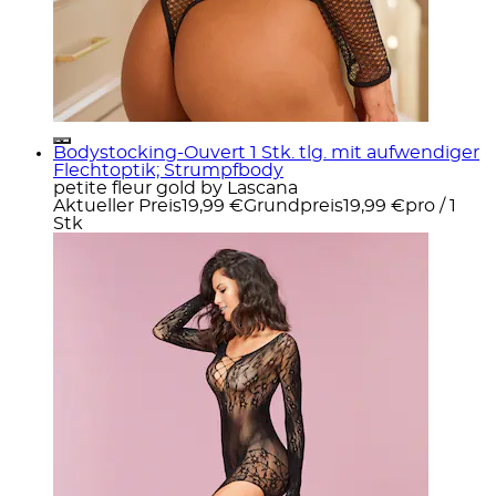
Bodystocking-Ouvert 1 Stk. tlg. mit aufwendiger
Flechtoptik; Strumpfbody
petite fleur gold by Lascana
Aktueller Preis
19,99 €
Grundpreis
19,99 €
pro
/
1
Stk