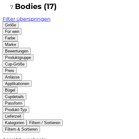
Bodies (17)
Filter überspringen
Größe
Für wen
Farbe
Marke
Bewertungen
Produktgruppe
Cup-Größe
Preis
Anlässe
Applikationen
Bügel
Cupdetails
Passform
Produkt-Typ
Lieferzeit
Kategorien
Filtern / Sortieren
Filtern & Sortieren