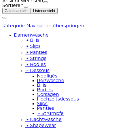
Ansicht wechseln
Sortieren
Galerieansicht
Listenansicht
Kategorie-Navigation überspringen
Damenwäsche
﹢
BHs
﹢
Slips
﹢
Panties
﹢
Strings
﹢
Bodies
﹣
Dessous
Negligés
Reizwäsche
BHs
Bodies
Corsagen
Hochzeitsdessous
Slips
Panties
﹢
Strümpfe
﹢
Nachtwäsche
﹢
Shapewear