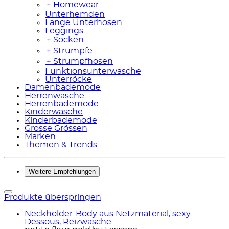
﹢
Homewear
Unterhemden
Lange Unterhosen
Leggings
﹢
Socken
﹢
Strümpfe
﹢
Strumpfhosen
Funktionsunterwäsche
Unterröcke
Damenbademode
Herrenwäsche
Herrenbademode
Kinderwäsche
Kinderbademode
Grosse Grössen
Marken
Themen & Trends
Weitere Empfehlungen
Produkte überspringen
Neckholder-Body aus Netzmaterial, sexy
Dessous, Reizwäsche