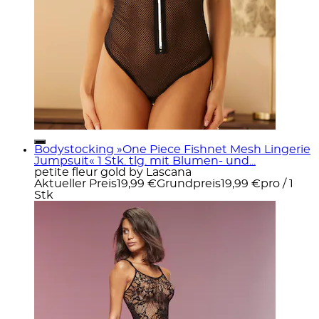
Bodystocking »One Piece Fishnet Mesh Lingerie
Jumpsuit« 1 Stk. tlg. mit Blumen- und...
petite fleur gold by Lascana
Aktueller Preis
19,99 €
Grundpreis
19,99 €
pro
/
1
Stk