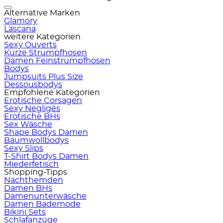
Alternative Marken
Glamory
Lascana
weitere Kategorien
Sexy Ouverts
Kurze Strumpfhosen
Damen Feinstrumpfhosen
Bodys
Jumpsuits Plus Size
Dessousbodys
Empfohlene Kategorien
Erotische Corsagen
Sexy Negligés
Erotische BHs
Sex Wäsche
Shape Bodys Damen
Baumwollbodys
Sexy Slips
T-Shirt Bodys Damen
Miederfetisch
Shopping-Tipps
Nachthemden
Damen BHs
Damenunterwäsche
Damen Bademode
Bikini Sets
Schlafanzüge