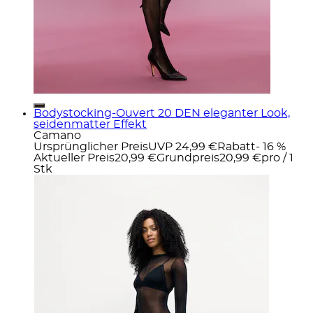
Bodystocking-Ouvert 20 DEN eleganter Look,
seidenmatter Effekt
Camano
Ursprünglicher Preis
UVP 24,99 €
Rabatt
- 16 %
Aktueller Preis
20,99 €
Grundpreis
20,99 €
pro
/
1
Stk