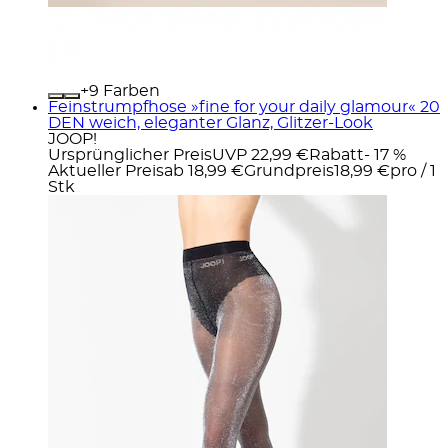
+
Farben
Feinstrumpfhose »fine for your daily glamour« 20
DEN weich, eleganter Glanz, Glitzer-Look
JOOP!
Ursprünglicher Preis
UVP 22,99 €
Rabatt
- 17 %
Aktueller Preis
ab
18,99 €
Grundpreis
18,99 €
pro
/
1
Stk