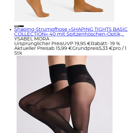
Shaping-Strumpfhose »SHAPING TIGHTS BASIC
COLLECTION« 40 mit Spitzenhöschen-Optik,...
YSABEL MORA
Ursprünglicher Preis
UVP 19,95 €
Rabatt
- 19 %
Aktueller Preis
ab
15,99 €
Grundpreis
5,33 €
pro
/
1
Stk