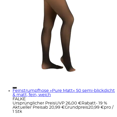
Feinstrumpfhose »Pure Matt« 50 semi-blickdicht
& matt, fein, weich
FALKE
Ursprünglicher Preis
UVP 26,00 €
Rabatt
- 19 %
Aktueller Preis
ab
20,99 €
Grundpreis
20,99 €
pro
/
1 Stk