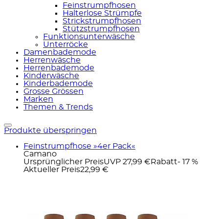
Feinstrumpfhosen
Halterlose Strümpfe
Strickstrumpfhosen
Stützstrumpfhosen
Funktionsunterwäsche
Unterröcke
Damenbademode
Herrenwäsche
Herrenbademode
Kinderwäsche
Kinderbademode
Grosse Grössen
Marken
Themen & Trends
Produkte überspringen
Feinstrumpfhose »4er Pack«
Camano
Ursprünglicher Preis
UVP 27,99 €
Rabatt
- 17 %
Aktueller Preis
22,99 €