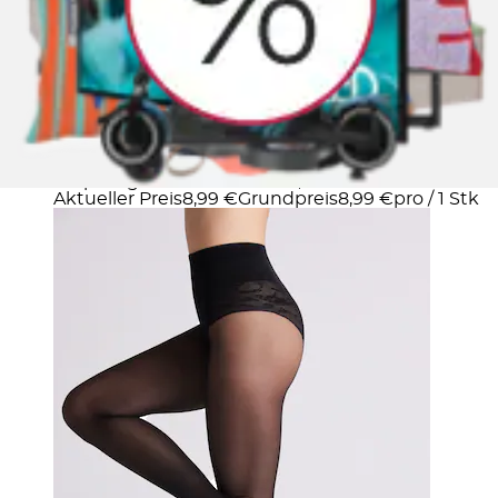
Shaping-Strumpfhose »SHAPING TIGHTS BASIC
COLLECTION« 40 mit Spitzenhöschen-Optik,...
YSABEL MORA
Ursprünglicher Preis
UVP 10,95 €
Rabatt
- 17 %
Aktueller Preis
8,99 €
Grundpreis
8,99 €
pro
/
1 Stk