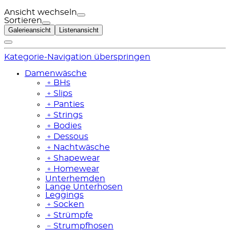
Ansicht wechseln
Sortieren
Galerieansicht
Listenansicht
Kategorie-Navigation überspringen
Damenwäsche
﹢
BHs
﹢
Slips
﹢
Panties
﹢
Strings
﹢
Bodies
﹢
Dessous
﹢
Nachtwäsche
﹢
Shapewear
﹢
Homewear
Unterhemden
Lange Unterhosen
Leggings
﹢
Socken
﹢
Strümpfe
﹣
Strumpfhosen