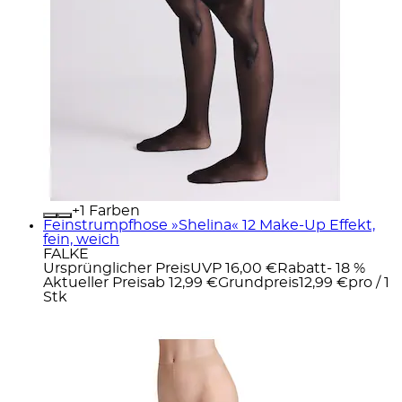
+
Farben
Feinstrumpfhose »Shelina« 12 Make-Up Effekt,
fein, weich
FALKE
Ursprünglicher Preis
UVP 16,00 €
Rabatt
- 18 %
Aktueller Preis
ab
12,99 €
Grundpreis
12,99 €
pro
/
1
Stk