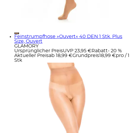
Feinstrumpfhose »Ouvert« 40 DEN 1 Stk. Plus
Size, Ouvert
GLAMORY
Ursprünglicher Preis
UVP 23,95 €
Rabatt
- 20 %
Aktueller Preis
ab
18,99 €
Grundpreis
18,99 €
pro
/
1
Stk