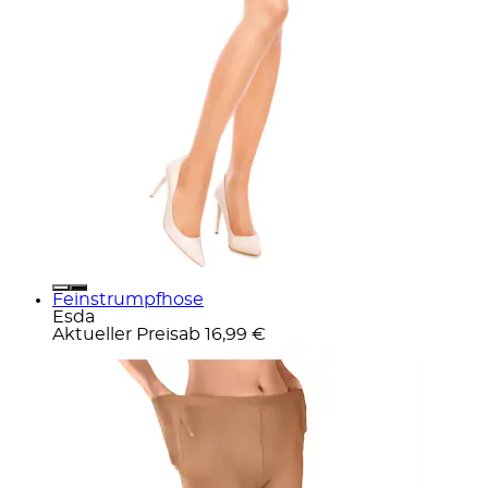
Feinstrumpfhose
Esda
Aktueller Preis
ab
16,99 €