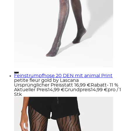
Feinstrumpfhose 20 DEN mit animal Print
petite fleur gold by Lascana
Ursprünglicher Preis
statt 16,99 €
Rabatt
- 11 %
Aktueller Preis
14,99 €
Grundpreis
14,99 €
pro
/
1
Stk