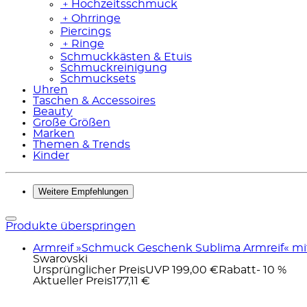
﹢
Hochzeitsschmuck
﹢
Ohrringe
Piercings
﹢
Ringe
Schmuckkästen & Etuis
Schmuckreinigung
Schmucksets
Uhren
Taschen & Accessoires
Beauty
Große Größen
Marken
Themen & Trends
Kinder
Weitere Empfehlungen
Produkte überspringen
Armreif »Schmuck Geschenk Sublima Armreif« mit 
Swarovski
Ursprünglicher Preis
UVP 199,00 €
Rabatt
- 10 %
Aktueller Preis
177,11 €