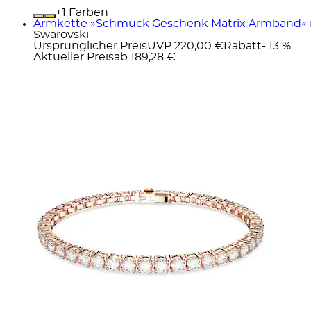
+
Farben
Armkette »Schmuck Geschenk Matrix Armband« mi
Swarovski
Ursprünglicher Preis
UVP 220,00 €
Rabatt
- 13 %
Aktueller Preis
ab
189,28 €