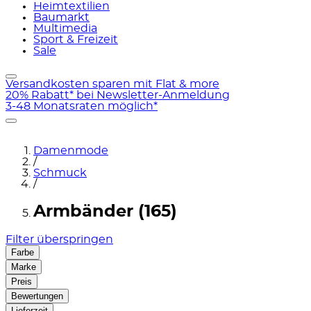
Heimtextilien
Baumarkt
Multimedia
Sport & Freizeit
Sale
Versandkosten sparen mit Flat & more
20% Rabatt* bei Newsletter-Anmeldung
3-48 Monatsraten möglich*
Damenmode
/
Schmuck
/
Armbänder (165)
Filter überspringen
Farbe
Marke
Preis
Bewertungen
Lieferzeit