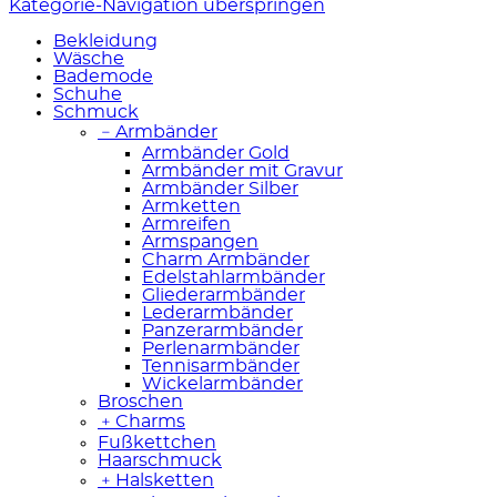
Kategorie-Navigation überspringen
Bekleidung
Wäsche
Bademode
Schuhe
Schmuck
﹣
Armbänder
Armbänder Gold
Armbänder mit Gravur
Armbänder Silber
Armketten
Armreifen
Armspangen
Charm Armbänder
Edelstahlarmbänder
Gliederarmbänder
Lederarmbänder
Panzerarmbänder
Perlenarmbänder
Tennisarmbänder
Wickelarmbänder
Broschen
﹢
Charms
Fußkettchen
Haarschmuck
﹢
Halsketten