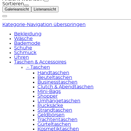
Sortieren
Galerieansicht
Listenansicht
Kategorie-Navigation überspringen
Bekleidung
Wäsche
Bademode
Schuhe
Schmuck
Uhren
Taschen & Accessoires
﹣
Taschen
Handtaschen
Beuteltaschen
Businesstaschen
Clutch & Abendtaschen
Mini-Bags
Shopper
Umhängetaschen
Rucksäcke
Strandtaschen
Geldbörsen
Trachtentaschen
Gürteltaschen
Kosmetiktaschen