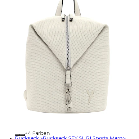
+
Farben
Rucksack »Rucksack SFY SURI Sports Marry«