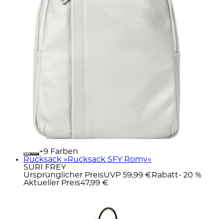
+
Farben
Rucksack »Rucksack SFY Romy«
SURI FREY
Ursprünglicher Preis
UVP 59,99 €
Rabatt
- 20 %
Aktueller Preis
47,99 €