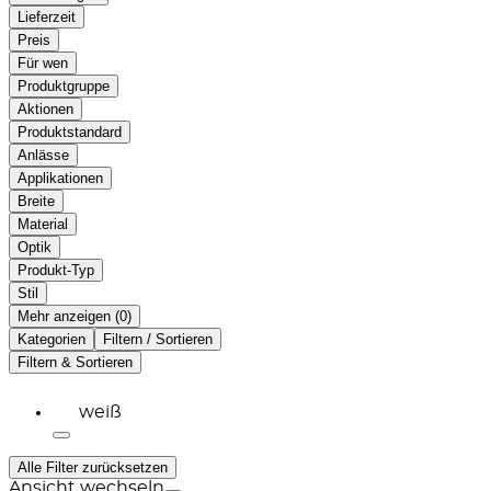
Lieferzeit
Preis
Für wen
Produktgruppe
Aktionen
Produktstandard
Anlässe
Applikationen
Breite
Material
Optik
Produkt-Typ
Stil
Mehr anzeigen (
)
Kategorien
Filtern / Sortieren
Filtern & Sortieren
weiß
Alle Filter zurücksetzen
Ansicht wechseln