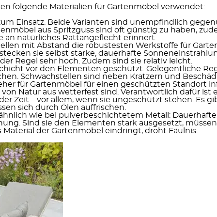
en folgende Materialien für Gartenmöbel verwendet:
um Einsatz. Beide Varianten sind unempfindlich gegen
enmöbel aus Spritzguss sind oft günstig zu haben, zudem 
e an natürliches Rattangeflecht erinnert.
ellen mit Abstand die robustesten Werkstoffe für Gart
 stecken sie selbst starke, dauerhafte Sonneneinstrahl
r Regel sehr hoch. Zudem sind sie relativ leicht.
schicht vor den Elementen geschützt. Gelegentliche Re
sachen. Schwachstellen sind neben Kratzern und Beschä
eher für Gartenmöbel für einen geschützten Standort in
e von Natur aus wetterfest sind. Verantwortlich dafür is
der Zeit – vor allem, wenn sie ungeschützt stehen. Es gi
ssen sich durch Ölen auffrischen.
 ähnlich wie bei pulverbeschichtetem Metall: Dauerhafte
hung. Sind sie den Elementen stark ausgesetzt, müssen
 Material der Gartenmöbel eindringt, droht Fäulnis.