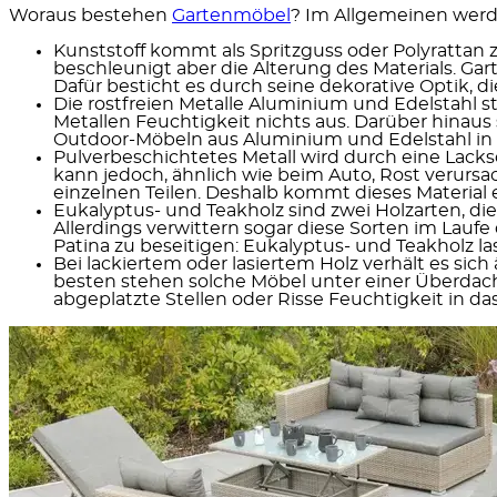
Woraus bestehen
Gartenmöbel
? Im Allgemeinen werd
Kunststoff
kommt als
Spritzguss oder Polyrattan
z
beschleunigt aber die Alterung des Materials. Gart
Dafür besticht es durch seine dekorative Optik, di
Die
rostfreien Metalle Aluminium und Edelstahl
st
Metallen Feuchtigkeit nichts aus. Darüber hinaus
Outdoor-Möbeln aus Aluminium und Edelstahl in de
Pulverbeschichtetes Metall
wird durch eine Lack
kann jedoch, ähnlich wie beim Auto, Rost verur
einzelnen Teilen. Deshalb kommt dieses Material 
Eukalyptus- und Teakholz
sind zwei Holzarten, di
Allerdings verwittern sogar diese Sorten im Laufe 
Patina zu beseitigen: Eukalyptus- und Teakholz la
Bei
lackiertem oder lasiertem Holz
verhält es sich
besten stehen solche Möbel unter einer Überdac
abgeplatzte Stellen oder Risse Feuchtigkeit in das