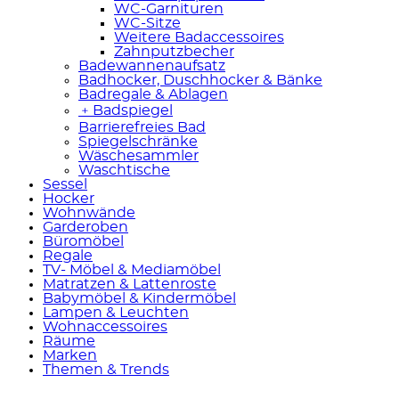
WC-Garnituren
WC-Sitze
Weitere Badaccessoires
Zahnputzbecher
Badewannenaufsatz
Badhocker, Duschhocker & Bänke
Badregale & Ablagen
﹢
Badspiegel
Barrierefreies Bad
Spiegelschränke
Wäschesammler
Waschtische
Sessel
Hocker
Wohnwände
Garderoben
Büromöbel
Regale
TV- Möbel & Mediamöbel
Matratzen & Lattenroste
Babymöbel & Kindermöbel
Lampen & Leuchten
Wohnaccessoires
Räume
Marken
Themen & Trends