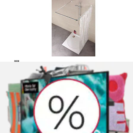
Duschvorhangstange »Luz« Ø 280 mm
ausziehbar ohne bohren, 110 - 185 cm, aus
rostfreiem...
WENKO
Ursprünglicher Preis
UVP 34,99 €
Rabatt
- 31 %
Aktueller Preis
24,04 €