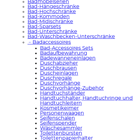
Badmöbelserien
Bad-Hängeschränke
Bad-Hochschränke
Bad-Kommoden
Bad-Midischränke
Bad-Sparsets
Bad-Unterschränke
Bad-Waschbecken-Unterschränke
﹣
Badaccessoires
Bad-Accessoires Sets
Badaufbewahrung
Badewanneneinlagen
Duschabzieher
Duschbrausen
Duscheinlagen
Duschregale
Duschvorhänge
Duschvorhänge-Zubehör
Handtuchständer
Handtuchhalter, Handtuchringe und
Handtuchleitern
Kosmetikeimer
Personenwaagen
Seifenschalen
Seifenspender
Wäschesammler
Toilettenbürsten
Toilettenpapierhalter