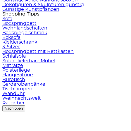
Dekofiguren & Skulpturen günstig
Günstige Kunstpflanzen
Shopping-Tipps
Sofa
Boxspringbett
Wohnlandschaften
Badspiegelschrank
Ecksofa
Kleiderschrank
3-Sitzer
Boxspringbett mit Bettkasten
Schlafsofa
Sofort lieferbare Möbel
Matratze
Polsterliege
Hängevitrine
Bürotisch
Garderobenbänke
Tischlampen
Wanduhr
Weihnachtswelt
Ratgeber
Nach oben