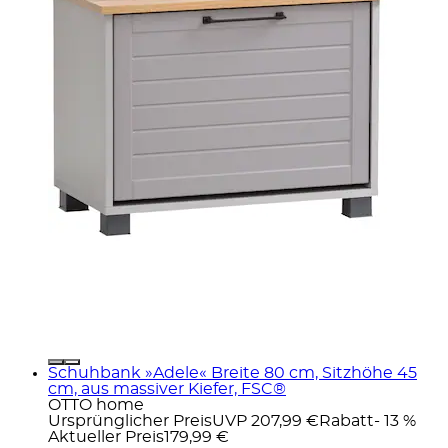
Schuhbank »Adele« Breite 80 cm, Sitzhöhe 45
cm, aus massiver Kiefer, FSC®
OTTO home
Ursprünglicher Preis
UVP 207,99 €
Rabatt
- 13 %
Aktueller Preis
179,99 €