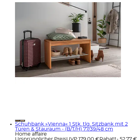
Schuhbank »Vienna« 1 Stk. tlg. Sitzbank mit 2
Türen & Stauraum - (B/T/H) 77/39/48 cm
Home affaire
Ursprünglicher Preis
UVP 179,00 €
Rabatt
- 52,77 €