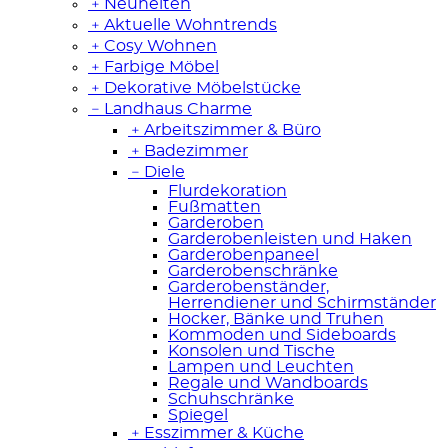
﹢
Neuheiten
﹢
Aktuelle Wohntrends
﹢
Cosy Wohnen
﹢
Farbige Möbel
﹢
Dekorative Möbelstücke
﹣
Landhaus Charme
﹢
Arbeitszimmer & Büro
﹢
Badezimmer
﹣
Diele
Flurdekoration
Fußmatten
Garderoben
Garderobenleisten und Haken
Garderobenpaneel
Garderobenschränke
Garderobenständer,
Herrendiener und Schirmständer
Hocker, Bänke und Truhen
Kommoden und Sideboards
Konsolen und Tische
Lampen und Leuchten
Regale und Wandboards
Schuhschränke
Spiegel
﹢
Esszimmer & Küche