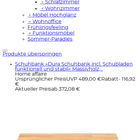
﹢
Schlafzimmer
﹢
Wohnzimmer
﹢
Möbel Hochglanz
﹢
Wohnoffice
Frühlingsfeeling
﹢
Funktionsmöbel
Sommer-Paradies
Produkte überspringen
Schuhbank »Dura Schuhbank incl. Schubladen
funktionell und stabil« Massivholz,...
Home affaire
Ursprünglicher Preis
UVP 489,00 €
Rabatt
- 116,92
€
Aktueller Preis
ab
372,08 €