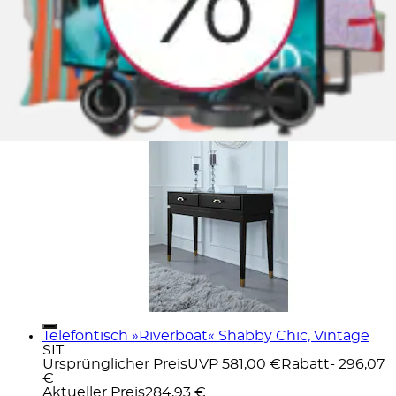
Konsolentisch »Borig«
OTTO home
Ursprünglicher Preis
UVP 319,99 €
Rabatt
- 210,00
€
Aktueller Preis
109,99 €
Telefontisch »Riverboat« Shabby Chic, Vintage
SIT
Ursprünglicher Preis
UVP 581,00 €
Rabatt
- 296,07
€
Aktueller Preis
284,93 €