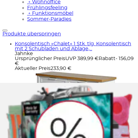
﹢
Wohnoffice
Frühlingsfeeling
﹢
Funktionsmöbel
Sommer-Paradies
Produkte überspringen
Konsolentisch »Chalet« 1 Stk. tlg. Konsolentisch
mit 2 Schubladen und Ablage,...
Jahnke
Ursprünglicher Preis
UVP 389,99 €
Rabatt
- 156,09
€
Aktueller Preis
233,90 €