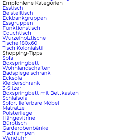
Empfohlene Kategorien
Esstisch
Beistelltisch
Eckbankgruppen
Essgruppen
Funktionstisch
Couchtisch
Wurzelholztische
Tische 180x60
Tisch Kolonialstil
Shopping-Tipps
Sofa
Boxspringbett
Wohnlandschaften
Badspiegelschrank
Ecksofa
Kleiderschrank
3-Sitzer
Boxspringbett mit Bettkasten
Schlafsofa
Sofort lieferbare Möbel
Matratze
Polsterliege
Hängevitrine
Bürotisch
Garderobenbänke
Tischlampen
Wanduhr