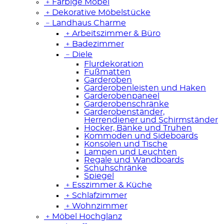
﹢
Farbige Möbel
﹢
Dekorative Möbelstücke
﹣
Landhaus Charme
﹢
Arbeitszimmer & Büro
﹢
Badezimmer
﹣
Diele
Flurdekoration
Fußmatten
Garderoben
Garderobenleisten und Haken
Garderobenpaneel
Garderobenschränke
Garderobenständer,
Herrendiener und Schirmständer
Hocker, Bänke und Truhen
Kommoden und Sideboards
Konsolen und Tische
Lampen und Leuchten
Regale und Wandboards
Schuhschränke
Spiegel
﹢
Esszimmer & Küche
﹢
Schlafzimmer
﹢
Wohnzimmer
﹢
Möbel Hochglanz