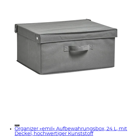
Organizer »emil« Aufbewahrungsbox, 24 L, mit
Deckel, hochwertiger Kunststoff