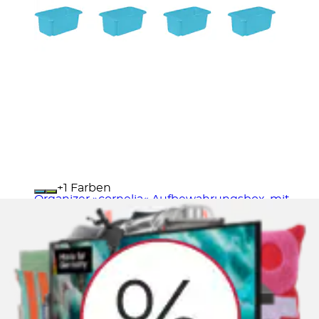
+
Farben
Organizer »cornelia« Aufbewahrungsbox, mit
Deckel, Schiebeverschluss, 7 L
keeeper
Ursprünglicher Preis
UVP 23,99 €
Rabatt
- 6 %
Aktueller Preis
22,49 €