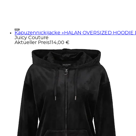
Kapuzennickijacke »HALAN OVERSIZED HOODIE Da
Juicy Couture
Aktueller Preis
114,00 €