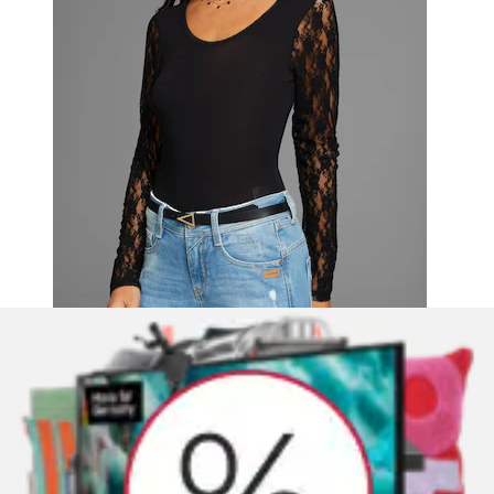
Langarmbody
ONLY
Ursprünglicher Preis
UVP 26,99 €
Rabatt
- 22 %
Aktueller Preis
ab
20,99 €