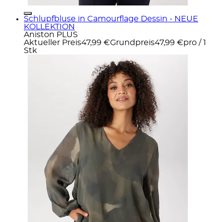
Schlupfbluse in Camourflage Dessin - NEUE
KOLLEKTION
Aniston PLUS
Aktueller Preis
47,99 €
Grundpreis
47,99 €
pro
/
1
Stk