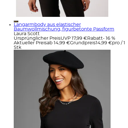
Langarmbody aus elastischer
Baumwollmischung, figurbetonte Passform
Laura Scott
Ursprünglicher Preis
UVP 17,99 €
Rabatt
- 16 %
Aktueller Preis
ab
14,99 €
Grundpreis
14,99 €
pro
/
1
Stk