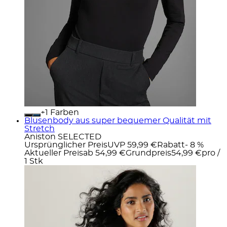
+
Farben
Blusenbody aus super bequemer Qualität mit
Stretch
Aniston SELECTED
Ursprünglicher Preis
UVP 59,99 €
Rabatt
- 8 %
Aktueller Preis
ab
54,99 €
Grundpreis
54,99 €
pro
/
1 Stk