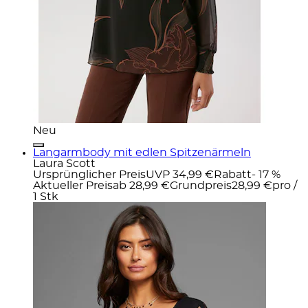
Neu
Langarmbody mit edlen Spitzenärmeln
Laura Scott
Ursprünglicher Preis
UVP 34,99 €
Rabatt
- 17 %
Aktueller Preis
ab
28,99 €
Grundpreis
28,99 €
pro
/
1 Stk