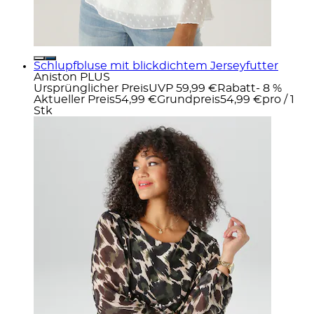
Schlupfbluse mit blickdichtem Jerseyfutter
Aniston PLUS
Ursprünglicher Preis
UVP 59,99 €
Rabatt
- 8 %
Aktueller Preis
54,99 €
Grundpreis
54,99 €
pro
/
1
Stk