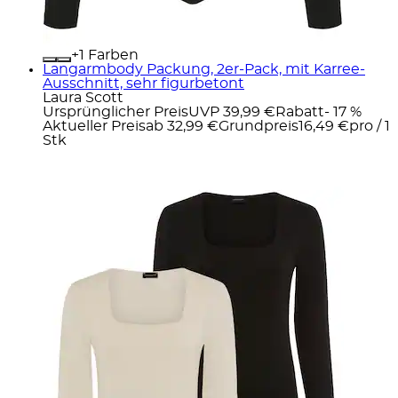
+
Farben
Langarmbody Packung, 2er-Pack, mit Karree-
Ausschnitt, sehr figurbetont
Laura Scott
Ursprünglicher Preis
UVP 39,99 €
Rabatt
- 17 %
Aktueller Preis
ab
32,99 €
Grundpreis
16,49 €
pro
/
1
Stk